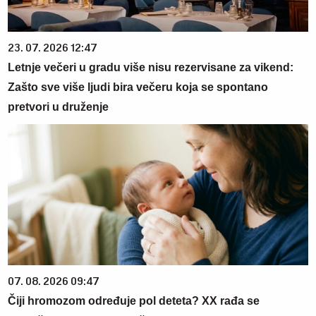
23. 07. 2026 12:47
Letnje večeri u gradu više nisu rezervisane za vikend:
Zašto sve više ljudi bira večeru koja se spontano
pretvori u druženje
07. 08. 2026 09:47
Čiji hromozom određuje pol deteta? XX rađa se