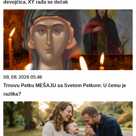
devojčica, XY rađa se dečak
08. 08. 2026 05:46
Trnovu Petku MEŠAJU sa Svetom Petkom: U čemu je
razlika?