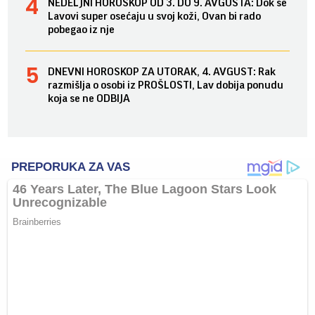
NEDELJNI HOROSKOP OD 3. DO 9. AVGUSTA: Dok se
Lavovi super osećaju u svoj koži, Ovan bi rado
pobegao iz nje
DNEVNI HOROSKOP ZA UTORAK, 4. AVGUST: Rak
razmišlja o osobi iz PROŠLOSTI, Lav dobija ponudu
koja se ne ODBIJA