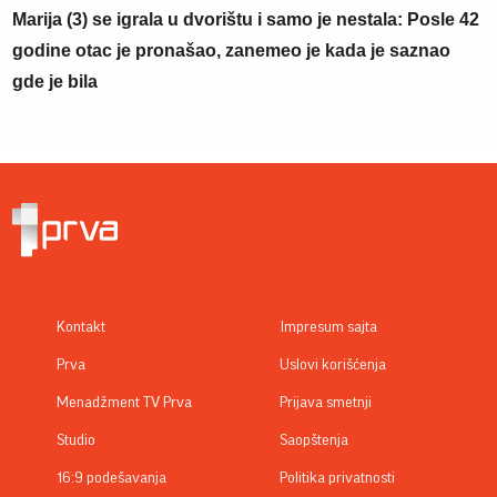
Marija (3) se igrala u dvorištu i samo je nestala: Posle 42
godine otac je pronašao, zanemeo je kada je saznao
gde je bila
Kontakt
Impresum sajta
Prva
Uslovi korišćenja
Menadžment TV Prva
Prijava smetnji
Studio
Saopštenja
16:9 podešavanja
Politika privatnosti