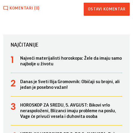
KOMENTARI (0)
OSTAVI KOMENTAR
NAJČITANIJE
Najveći materijalisti horoskopa: Žele da imaju samo
najbolje u životu
Danas je Sveti Ilija Gromovnik: Običaji su brojni, ali
jedan je posebno važan!
HOROSKOP ZA SREDU, 5. AVGUST: Bikovi vrlo
neraspoloženi, Blizanci imaju probleme na poslu,
Vage će privući vesela i duhovita osoba