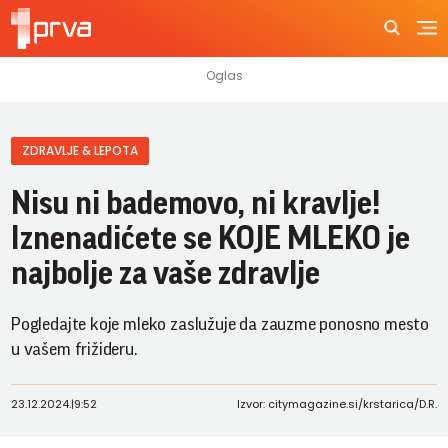
ZDRAVLJE & LEPOTA
Nisu ni bademovo, ni kravlje!
Iznenadićete se KOJE MLEKO je
najbolje za vaše zdravlje
Pogledajte koje mleko zaslužuje da zauzme ponosno mesto
u vašem frižideru.
23.12.2024.
|
9:52
Izvor: citymagazine.si/krstarica/D.R.