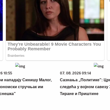
 10:55
07. 08. 2026 09:14
 нападају Синишу Малог,
Сазнања „Политике”: Црна
номски стручњак им
следећа у војном савезу За
нешка”
Тиране и Приштине