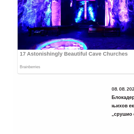
08. 08. 2026
Блокадери
њихов еко
„срушио с