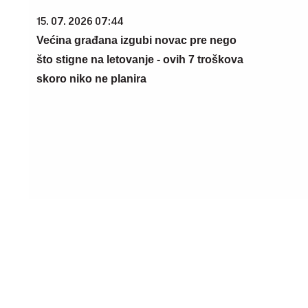
15. 07. 2026 07:44
Većina građana izgubi novac pre nego
što stigne na letovanje - ovih 7 troškova
skoro niko ne planira
23. 07. 2026 12:47
08. 08. 2026
Letnje večeri u gradu više nisu
Veliki zaok
rezervisane za vikend: Zašto sve više
predsednik
ljudi bira večeru koja se spontano
je Orbanov