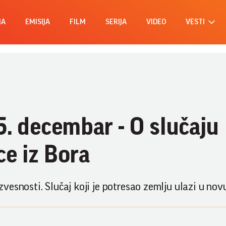
MA
EMISIJA
FILM
SERIJA
VIDEO
VESTI
15. decembar - O slučaju
ce iz Bora
esnosti. Slučaj koji je potresao zemlju ulazi u nov