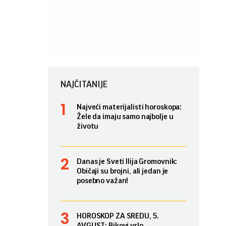
NAJČITANIJE
Najveći materijalisti horoskopa:
Žele da imaju samo najbolje u
životu
Danas je Sveti Ilija Gromovnik:
Običaji su brojni, ali jedan je
posebno važan!
HOROSKOP ZA SREDU, 5.
AVGUST: Bikovi vrlo