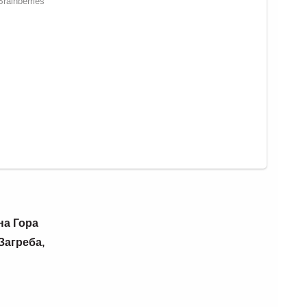
 Гора
греба,