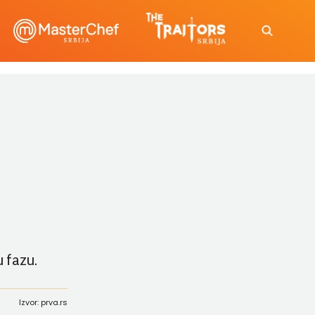
u fazu.
Izvor: prva.rs