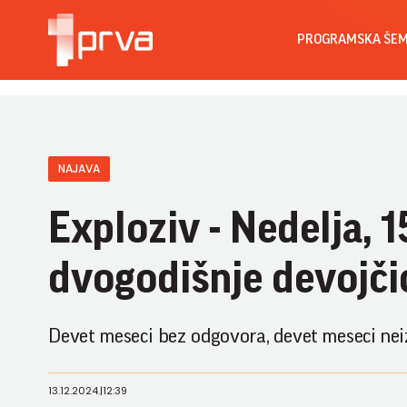
PROGRAMSKA ŠE
NAJAVA
Exploziv - Nedelja, 
dvogodišnje devojči
Devet meseci bez odgovora, devet meseci neizv
13.12.2024.
|
12:39