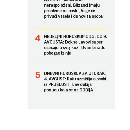
neraspoloženi, Blizanci imaju
probleme na poslu, Vage će
privući vesela i duhovita osoba
NEDELJNI HOROSKOP OD 3. DO 9.
AVGUSTA: Dok se Lavovi super
osećaju u svoj koži, Ovan bi rado
pobegao iz nje
DNEVNI HOROSKOP ZA UTORAK,
4. AVGUST: Rak razmišlja o osobi
iz PROŠLOSTI, Lav dobija
ponudu koja se ne ODBIJA