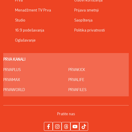
Prva
Uslovi korišćenja
Menadžment TV Prva
Prijava smetnji
Studio
Saopštenja
16:9 podešavanja
Politika privatnosti
Oglašavanje
PRVA KANALI
PRVAPLUS
PRVAKICK
PRVAMAX
PRVALIFE
PRVAWORLD
PRVAFILES
Pratite nas