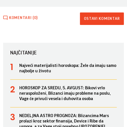
KOMENTARI (0)
OSTAVI KOMENTAR
NAJČITANIJE
Najveći materijalisti horoskopa: Žele da imaju samo
najbolje u životu
HOROSKOP ZA SREDU, 5. AVGUST: Bikovi vrlo
neraspoloženi, Blizanci imaju probleme na poslu,
Vage će privući vesela i duhovita osoba
NEDELJNA ASTRO PROGNOZA: Blizancima Mars
prolazi kroz sektor finansija, Device i Ribe da
uspore, a za Vage stoji posebno UPOZORENJE!