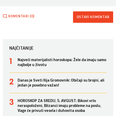
KOMENTARI (0)
OSTAVI KOMENTAR
NAJČITANIJE
Najveći materijalisti horoskopa: Žele da imaju samo
najbolje u životu
Danas je Sveti Ilija Gromovnik: Običaji su brojni, ali
jedan je posebno važan!
HOROSKOP ZA SREDU, 5. AVGUST: Bikovi vrlo
neraspoloženi, Blizanci imaju probleme na poslu,
Vage će privući vesela i duhovita osoba