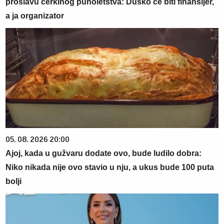
proslavu ćerkinog punoletstva: Duško će biti finansijer,
a ja organizator
05. 08. 2026 20:00
Ajoj, kada u gužvaru dodate ovo, bude ludilo dobra:
Niko nikada nije ovo stavio u nju, a ukus bude 100 puta
bolji