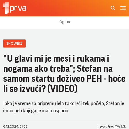
SHOWBIZ
"U glavi mi je mesi i rukama i
nogama ako treba"; Stefan na
samom startu doživeo PEH - hoće
li se izvući? (VIDEO)
Iako je vreme za pripremu jela takoreći tek počelo, Stefan je
imao peh koji ga je malo usporio.
6.12.2024.
|
21:08
Izvor: Prva TV/J.G.