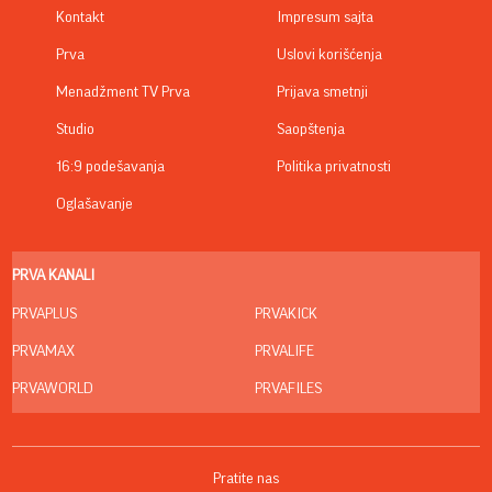
Kontakt
Impresum sajta
Prva
Uslovi korišćenja
Menadžment TV Prva
Prijava smetnji
Studio
Saopštenja
16:9 podešavanja
Politika privatnosti
Oglašavanje
PRVA KANALI
PRVAPLUS
PRVAKICK
PRVAMAX
PRVALIFE
PRVAWORLD
PRVAFILES
Pratite nas