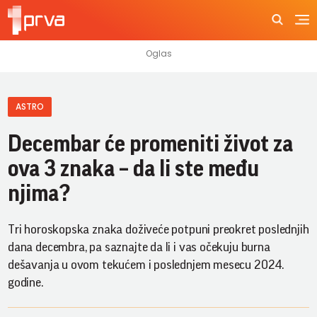
ASTRO
Decembar će promeniti život za
ova 3 znaka – da li ste među
njima?
Tri horoskopska znaka doživeće potpuni preokret poslednjih
dana decembra, pa saznajte da li i vas očekuju burna
dešavanja u ovom tekućem i poslednjem mesecu 2024.
godine.