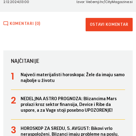
2.12.2024.
|
13:00
Izvor: Večernji.hr/CityMagazine.si
KOMENTARI (0)
OSTAVI KOMENTAR
NAJČITANIJE
Najveći materijalisti horoskopa: Žele da imaju samo
najbolje u životu
NEDELJNA ASTRO PROGNOZA: Blizancima Mars
prolazi kroz sektor finansija, Device i Ribe da
uspore, a za Vage stoji posebno UPOZORENJE!
HOROSKOP ZA SREDU, 5. AVGUST: Bikovi vrlo
neraspoloženi, Blizanci imaju probleme na poslu,