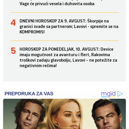
Vage će privući vesela i duhovita osoba
DNEVNI HOROSKOP ZA 9. AVGUST: Škorpije na
granici svađe sa partnerom; Lavovi - spremite se na
KOMPROMIS!
HOROSKOP ZA PONEDELJAK, 10. AVGUST: Device
imaju mogućnost za avanturu i flert, Rakovima
troškovi zadaju glavobolju, Lavovi – ne potežite za
negativnim rečima!