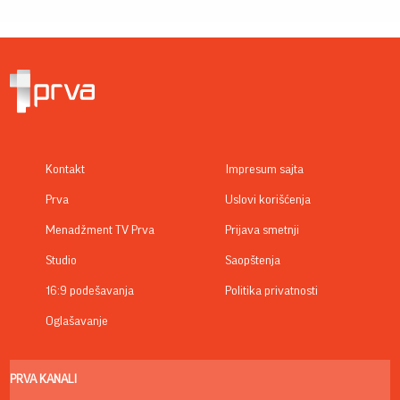
Kontakt
Impresum sajta
Prva
Uslovi korišćenja
Menadžment TV Prva
Prijava smetnji
Studio
Saopštenja
16:9 podešavanja
Politika privatnosti
Oglašavanje
PRVA KANALI