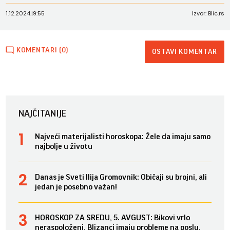
1.12.2024.
|
9:55
Izvor: Blic.rs
KOMENTARI (0)
OSTAVI KOMENTAR
NAJČITANIJE
Najveći materijalisti horoskopa: Žele da imaju samo
najbolje u životu
Danas je Sveti Ilija Gromovnik: Običaji su brojni, ali
jedan je posebno važan!
HOROSKOP ZA SREDU, 5. AVGUST: Bikovi vrlo
neraspoloženi, Blizanci imaju probleme na poslu,