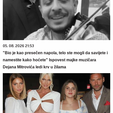
05. 08. 2026 21:53
"Bio je kao presečen napola, telo ste mogli da savijete i
namestite kako hoćete" Ispovest majke muzičara
Dejana Mitrovića ledi krv u žilama