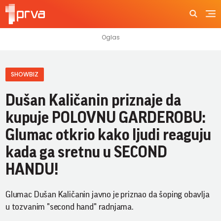
SHOWBIZ
Dušan Kaličanin priznaje da
kupuje POLOVNU GARDEROBU:
Glumac otkrio kako ljudi reaguju
kada ga sretnu u SECOND
HANDU!
Glumac Dušan Kaličanin javno je priznao da šoping obavlja
u tozvanim "second hand" radnjama.