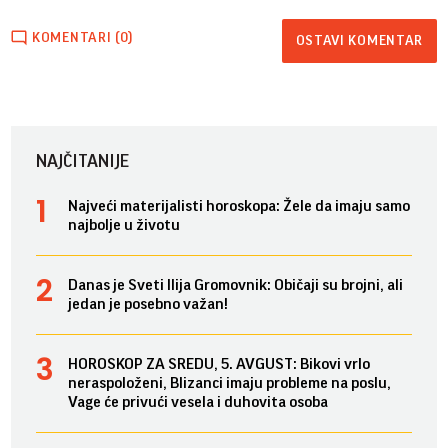
KOMENTARI (0)
OSTAVI KOMENTAR
NAJČITANIJE
Najveći materijalisti horoskopa: Žele da imaju samo
najbolje u životu
Danas je Sveti Ilija Gromovnik: Običaji su brojni, ali
jedan je posebno važan!
HOROSKOP ZA SREDU, 5. AVGUST: Bikovi vrlo
neraspoloženi, Blizanci imaju probleme na poslu,
Vage će privući vesela i duhovita osoba