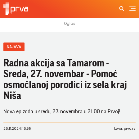
NAJAVA
Radna akcija sa Tamarom -
Sreda, 27. novembar - Pomoć
osmočlanoj porodici iz sela kraj
Niša
Nova epizoda u sredu, 27. novembra u 21.00 na Prvoj!
26.11.2024.
|
16:55
Izvor: prva.rs