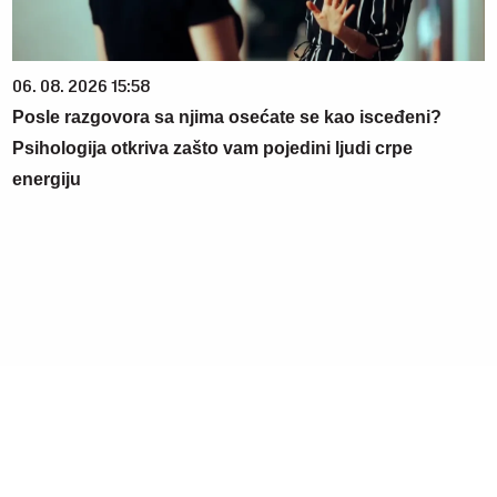
06. 08. 2026 15:58
Posle razgovora sa njima osećate se kao isceđeni?
Psihologija otkriva zašto vam pojedini ljudi crpe
energiju
06. 08. 2026 07:08
Evo u kojim banjama važi vaučer od 10.000 dinara -