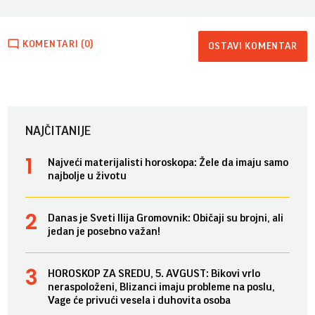
KOMENTARI (0)
OSTAVI KOMENTAR
NAJČITANIJE
Najveći materijalisti horoskopa: Žele da imaju samo
najbolje u životu
Danas je Sveti Ilija Gromovnik: Običaji su brojni, ali
jedan je posebno važan!
HOROSKOP ZA SREDU, 5. AVGUST: Bikovi vrlo
neraspoloženi, Blizanci imaju probleme na poslu,
Vage će privući vesela i duhovita osoba