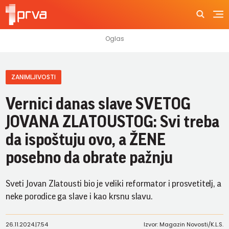
ZANIMLJIVOSTI
Vernici danas slave SVETOG
JOVANA ZLATOUSTOG: Svi treba
da ispoštuju ovo, a ŽENE
posebno da obrate pažnju
Sveti Jovan Zlatousti bio je veliki reformator i prosvetitelj, a
neke porodice ga slave i kao krsnu slavu.
26.11.2024.
|
7:54
Izvor: Magazin Novosti/K.L.S.