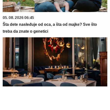
05. 08. 2026 06:45
Šta dete nasleđuje od oca, a šta od majke? Sve što
treba da znate o genetici
23. 07. 2026 12:47
Letnje večeri u gradu više nisu rezervisane za vikend:
Zašto sve više ljudi bira večeru koja se spontano