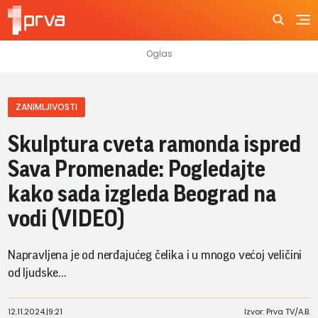
ZANIMLJIVOSTI
Skulptura cveta ramonda ispred
Sava Promenade: Pogledajte
kako sada izgleda Beograd na
vodi (VIDEO)
Napravljena je od nerđajućeg čelika i u mnogo većoj veličini
od ljudske...
12.11.2024.
|
9:21
Izvor: Prva TV/A.B.