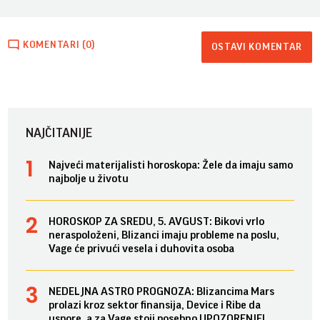
KOMENTARI (0)
OSTAVI KOMENTAR
NAJČITANIJE
Najveći materijalisti horoskopa: Žele da imaju samo
najbolje u životu
HOROSKOP ZA SREDU, 5. AVGUST: Bikovi vrlo
neraspoloženi, Blizanci imaju probleme na poslu,
Vage će privući vesela i duhovita osoba
NEDELJNA ASTRO PROGNOZA: Blizancima Mars
prolazi kroz sektor finansija, Device i Ribe da
uspore, a za Vage stoji posebno UPOZORENJE!