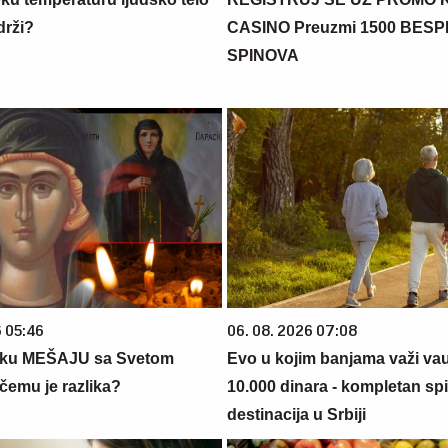
drži?
CASINO Preuzmi 1500 BES
SPINOVA
6 05:46
06. 08. 2026 07:08
tku MEŠAJU sa Svetom
Evo u kojim banjama važi va
čemu je razlika?
10.000 dinara - kompletan sp
destinacija u Srbiji