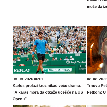
može da iz
08. 08. 2026 06:01
08. 08. 202
Karlos prolazi kroz nikad veću dramu:
Trnovu Pe
"Alkaras mora da otkaže učešće na US
Petkom: U 
Openu"