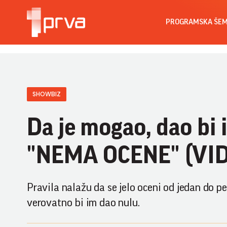
PROGRAMSKA ŠE
SHOWBIZ
Da je mogao, dao bi i
"NEMA OCENE" (VI
Pravila nalažu da se jelo oceni od jedan do pe
verovatno bi im dao nulu.