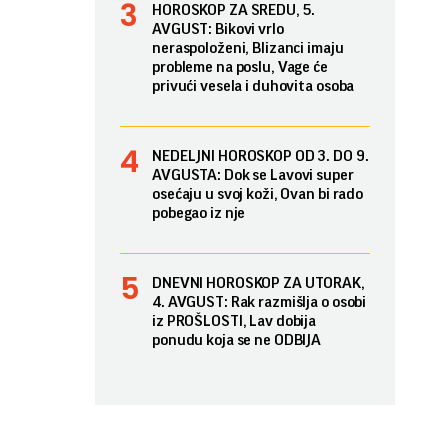
HOROSKOP ZA SREDU, 5.
AVGUST: Bikovi vrlo
neraspoloženi, Blizanci imaju
probleme na poslu, Vage će
privući vesela i duhovita osoba
NEDELJNI HOROSKOP OD 3. DO 9.
AVGUSTA: Dok se Lavovi super
osećaju u svoj koži, Ovan bi rado
pobegao iz nje
DNEVNI HOROSKOP ZA UTORAK,
4. AVGUST: Rak razmišlja o osobi
iz PROŠLOSTI, Lav dobija
ponudu koja se ne ODBIJA