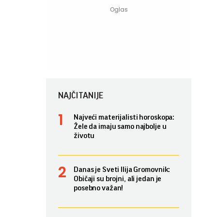
NAJČITANIJE
Najveći materijalisti horoskopa:
Žele da imaju samo najbolje u
životu
Danas je Sveti Ilija Gromovnik:
Običaji su brojni, ali jedan je
posebno važan!