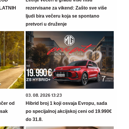
PLATNIH
rezervisane za vikend: Zašto sve više
ljudi bira večeru koja se spontano
pretvori u druženje
03. 08. 2026 13:23
učer od
Hibrid broj 1 koji osvaja Evropu, sada
isak
po specijalnoj akcijskoj ceni od 19.990€
do 31.8.