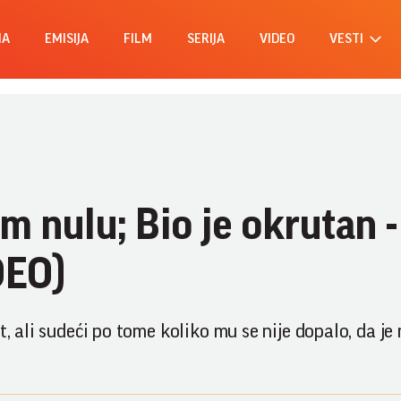
MA
EMISIJA
FILM
SERIJA
VIDEO
VESTI
m nulu; Bio je okrutan -
DEO)
t, ali sudeći po tome koliko mu se nije dopalo, da je