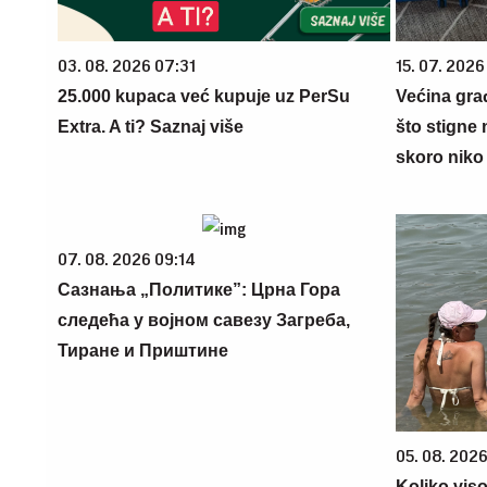
03. 08. 2026 07:31
15. 07. 2026
25.000 kupaca već kupuje uz PerSu
Većina gra
Extra. A ti? Saznaj više
što stigne 
skoro niko 
07. 08. 2026 09:14
Сазнања „Политике”: Црна Гора
следећа у војном савезу Загреба,
Тиране и Приштине
05. 08. 2026
Koliko vis