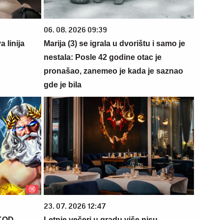
06. 08. 2026 09:39
 linija
Marija (3) se igrala u dvorištu i samo je
nestala: Posle 42 godine otac je
pronašao, zanemeo je kada je saznao
gde je bila
23. 07. 2026 12:47
KOD
Letnje večeri u gradu više nisu