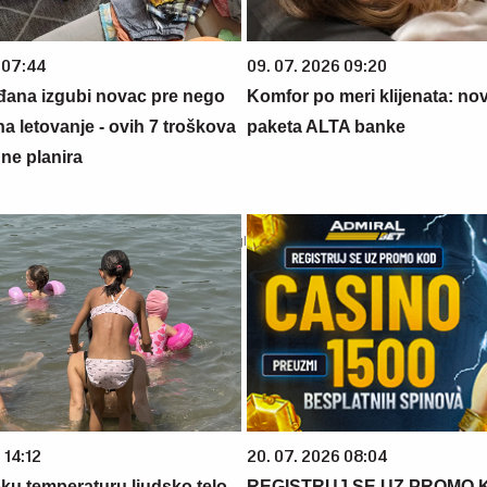
 07:44
09. 07. 2026 09:20
đana izgubi novac pre nego
Komfor po meri klijenata: nova
na letovanje - ovih 7 troškova
paketa ALTA banke
ne planira
 14:12
20. 07. 2026 08:04
oku temperaturu ljudsko telo
REGISTRUJ SE UZ PROMO 