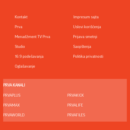
Kontakt
Impresum sajta
Prva
Uslovi korišćenja
Menadžment TV Prva
Prijava smetnji
Studio
Saopštenja
16:9 podešavanja
Politika privatnosti
Oglašavanje
PRVA KANALI
PRVAPLUS
PRVAKICK
PRVAMAX
PRVALIFE
PRVAWORLD
PRVAFILES