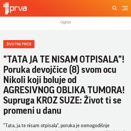
ŽIVOTNE PRIČE
"TATA JA TE NISAM OTPISALA"!
Poruka devojčice (8) svom ocu
Nikoli koji boluje od
AGRESIVNOG OBLIKA TUMORA!
Supruga KROZ SUZE: Život ti se
promeni u danu
"Tata, ja te nisam otpisala", poruka je osmogodišnje