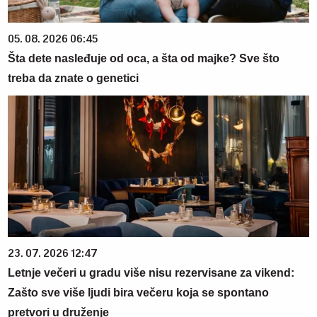
05. 08. 2026 06:45
Šta dete nasleđuje od oca, a šta od majke? Sve što
treba da znate o genetici
23. 07. 2026 12:47
Letnje večeri u gradu više nisu rezervisane za vikend:
Zašto sve više ljudi bira večeru koja se spontano
pretvori u druženje