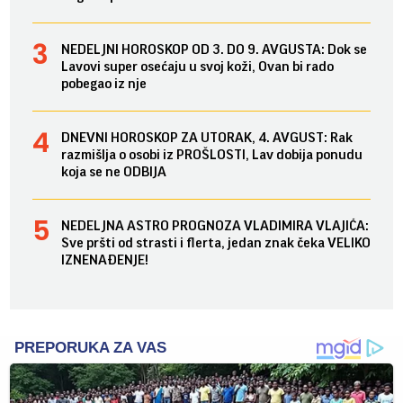
NEDELJNI HOROSKOP OD 3. DO 9. AVGUSTA: Dok se
Lavovi super osećaju u svoj koži, Ovan bi rado
pobegao iz nje
DNEVNI HOROSKOP ZA UTORAK, 4. AVGUST: Rak
razmišlja o osobi iz PROŠLOSTI, Lav dobija ponudu
koja se ne ODBIJA
NEDELJNA ASTRO PROGNOZA VLADIMIRA VLAJIĆA:
Sve pršti od strasti i flerta, jedan znak čeka VELIKO
IZNENAĐENJE!