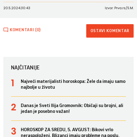
20.5.2024.
|
10:43
Izvor: Prva.rs/S.M.
KOMENTARI (0)
OSTAVI KOMENTAR
NAJČITANIJE
Najveći materijalisti horoskopa: Žele da imaju samo
najbolje u životu
Danas je Sveti Ilija Gromovnik: Običaji su brojni, ali
jedan je posebno važan!
HOROSKOP ZA SREDU, 5. AVGUST: Bikovi vrlo
neraspoloženi, Blizanci imaju probleme na poslu,