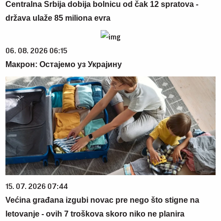
Centralna Srbija dobija bolnicu od čak 12 spratova -
država ulaže 85 miliona evra
06. 08. 2026 06:15
Макрон: Остајемо уз Украјину
15. 07. 2026 07:44
Većina građana izgubi novac pre nego što stigne na
letovanje - ovih 7 troškova skoro niko ne planira