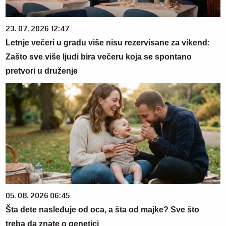
23. 07. 2026 12:47
Letnje večeri u gradu više nisu rezervisane za vikend:
Zašto sve više ljudi bira večeru koja se spontano
pretvori u druženje
05. 08. 2026 06:45
Šta dete nasleđuje od oca, a šta od majke? Sve što
treba da znate o genetici