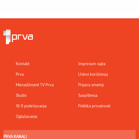
Kontakt
Impresum sajta
Prva
Uslovi korišćenja
Menadžment TV Prva
Prijava smetnji
Studio
Saopštenja
16:9 podešavanja
Politika privatnosti
Oglašavanje
PRVA KANALI