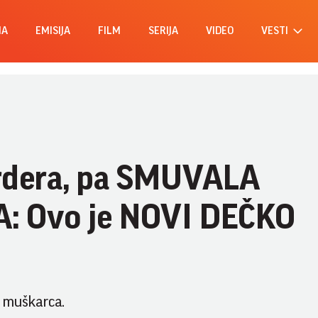
MA
EMISIJA
FILM
SERIJA
VIDEO
VESTI
ardera, pa SMUVALA
 Ovo je NOVI DEČKO
g muškarca.