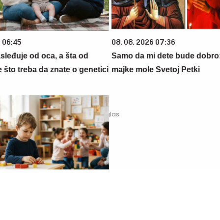
6 06:45
08. 08. 2026 07:36
sleđuje od oca, a šta od
Samo da mi dete bude dobro
što treba da znate o genetici
majke mole Svetoj Petki
 16:10
08. 08. 2026 15:45
tizmom polivali vodom i
POŽAR U DELIBLATSKOJ P