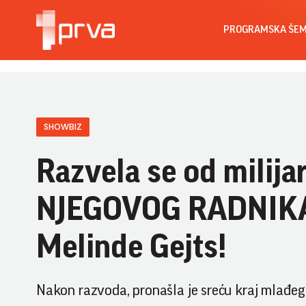
PROGRAMSKA ŠE
SHOWBIZ
Razvela se od milij
NJEGOVOG RADNIKA:
Melinde Gejts!
Nakon razvoda, pronašla je sreću kraj mlađe