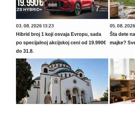
03. 08. 2026 13:23
05. 08. 202
Hibrid broj 1 koji osvaja Evropu, sada
Šta dete na
po specijalnoj akcijskoj ceni od 19.990€
majke? Sve 
do 31.8.
08. 08. 2026 16:10
08. 08. 2026
Zašto je važno ići na liturgiju: Nedeljom
Dete sa au