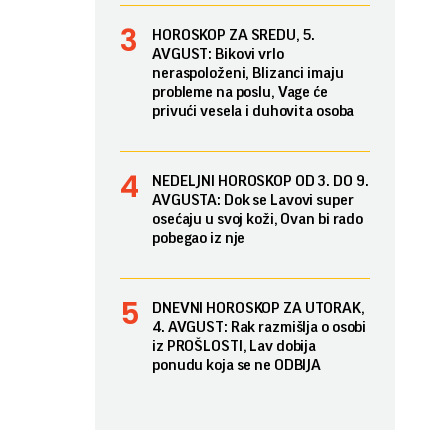
HOROSKOP ZA SREDU, 5.
AVGUST: Bikovi vrlo
neraspoloženi, Blizanci imaju
probleme na poslu, Vage će
privući vesela i duhovita osoba
NEDELJNI HOROSKOP OD 3. DO 9.
AVGUSTA: Dok se Lavovi super
osećaju u svoj koži, Ovan bi rado
pobegao iz nje
DNEVNI HOROSKOP ZA UTORAK,
4. AVGUST: Rak razmišlja o osobi
iz PROŠLOSTI, Lav dobija
ponudu koja se ne ODBIJA