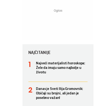
NAJČITANIJE
Najveći materijalisti horoskopa:
Žele da imaju samo najbolje u
životu
Danas je Sveti Ilija Gromovnik:
Običaji su brojni, ali jedan je
posebno važan!