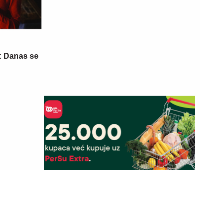
: Danas se
03. 08. 2026 07:31
EŠČARI
25.000 kupaca već kupuje uz PerSu