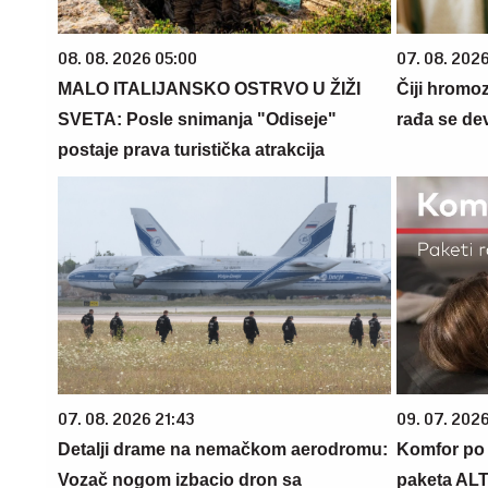
08. 08. 2026 05:00
07. 08. 202
MALO ITALIJANSKO OSTRVO U ŽIŽI
Čiji hromo
SVETA: Posle snimanja "Odiseje"
rađa se de
postaje prava turistička atrakcija
07. 08. 2026 21:43
09. 07. 202
Detalji drame na nemačkom aerodromu:
Komfor po m
Vozač nogom izbacio dron sa
paketa AL