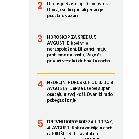
Danas je Sveti Ilija Gromovnik:
Običaji su brojni, ali jedan je
posebno važan!
HOROSKOP ZA SREDU, 5.
AVGUST: Bikovi vrlo
neraspoloženi, Blizanci imaju
probleme na poslu, Vage će
privući vesela i duhovita osoba
NEDELJNI HOROSKOP OD 3. DO 9.
AVGUSTA: Dok se Lavovi super
osećaju u svoj koži, Ovan bi rado
pobegao iz nje
DNEVNI HOROSKOP ZA UTORAK,
4. AVGUST: Rak razmišlja o osobi
iz PROŠLOSTI, Lav dobija