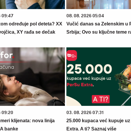
6 09:47
08. 08. 2026 05:04
zom određuje pol deteta? XX
Vučić danas sa Zelenskim u P
vojčica, XY rađa se dečak
Srbija; Ovo su ključne teme 
6 09:20
03. 08. 2026 07:31
eri klijenata: nova linija
25.000 kupaca već kupuje uz
TA banke
Extra. A ti? Saznaj više