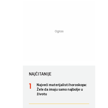
NAJČITANIJE
Najveći materijalisti horoskopa:
Žele da imaju samo najbolje u
životu