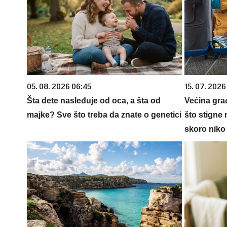
05. 08. 2026 06:45
15. 07. 2026
Šta dete nasleđuje od oca, a šta od
Većina gra
majke? Sve što treba da znate o genetici
što stigne 
skoro niko 