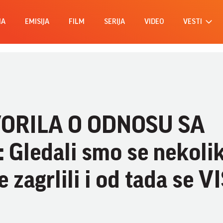
MA
EMISIJA
FILM
SERIJA
VIDEO
VESTI
VORILA O ODNOSU SA
 Gledali smo se nekoli
 zagrlili i od tada se V
I