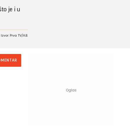
to je i u
Izvor: Prva TV/A.B.
OMENTAR