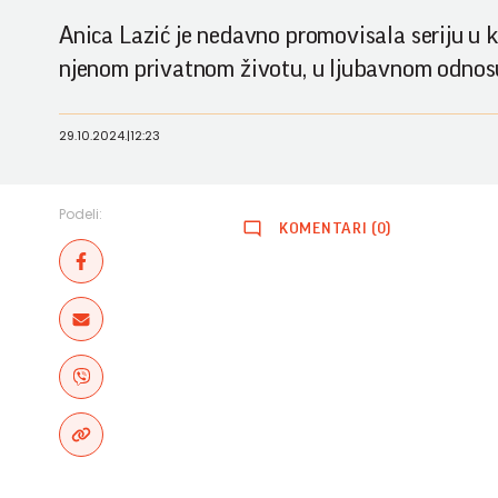
Anica Lazić je nedavno promovisala seriju u kojo
njenom privatnom životu, u ljubavnom odnos
29.10.2024.
|
12:23
Podeli:
KOMENTARI (0)