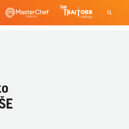
ko
IŠE