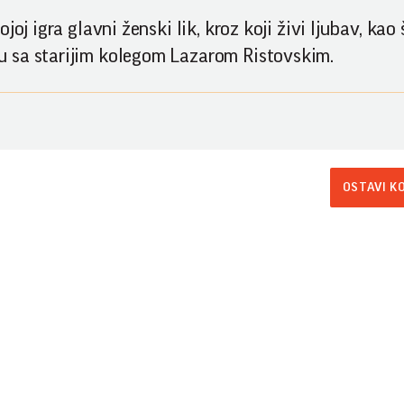
j igra glavni ženski lik, kroz koji živi ljubav, kao š
u sa starijim kolegom Lazarom Ristovskim.
OSTAVI K