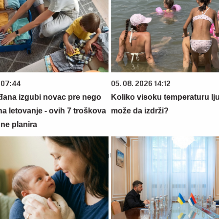
 07:44
05. 08. 2026 14:12
đana izgubi novac pre nego
Koliko visoku temperaturu lj
na letovanje - ovih 7 troškova
može da izdrži?
ne planira