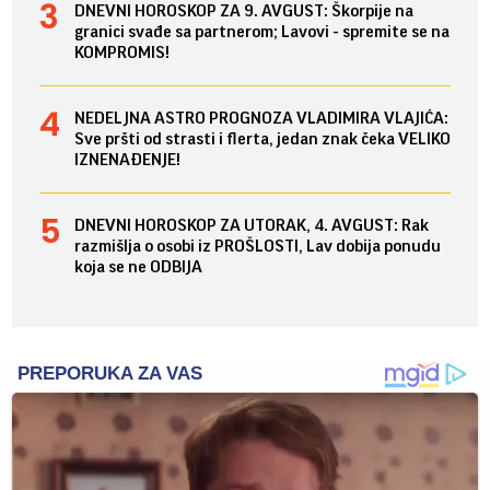
DNEVNI HOROSKOP ZA 9. AVGUST: Škorpije na
granici svađe sa partnerom; Lavovi - spremite se na
KOMPROMIS!
NEDELJNA ASTRO PROGNOZA VLADIMIRA VLAJIĆA:
Sve pršti od strasti i flerta, jedan znak čeka VELIKO
IZNENAĐENJE!
DNEVNI HOROSKOP ZA UTORAK, 4. AVGUST: Rak
razmišlja o osobi iz PROŠLOSTI, Lav dobija ponudu
koja se ne ODBIJA