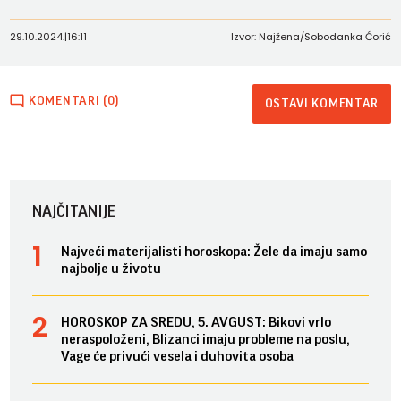
29.10.2024.
|
16:11
Izvor: Najžena/Sobodanka Ćorić
KOMENTARI (0)
OSTAVI KOMENTAR
NAJČITANIJE
Najveći materijalisti horoskopa: Žele da imaju samo
najbolje u životu
HOROSKOP ZA SREDU, 5. AVGUST: Bikovi vrlo
neraspoloženi, Blizanci imaju probleme na poslu,
Vage će privući vesela i duhovita osoba