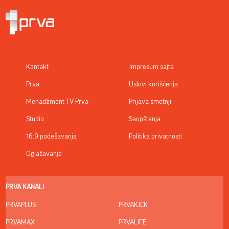
Kontakt
Impresum sajta
Prva
Uslovi korišćenja
Menadžment TV Prva
Prijava smetnji
Studio
Saopštenja
16:9 podešavanja
Politika privatnosti
Oglašavanje
PRVA KANALI
PRVAPLUS
PRVAKICK
PRVAMAX
PRVALIFE