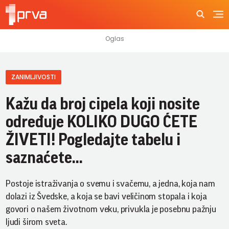
ZANIMLJIVOSTI
Kažu da broj cipela koji nosite
određuje KOLIKO DUGO ĆETE
ŽIVETI! Pogledajte tabelu i
saznaćete...
Postoje istraživanja o svemu i svačemu, a jedna, koja nam
dolazi iz Švedske, a koja se bavi veličinom stopala i koja
govori o našem životnom veku, privukla je posebnu pažnju
ljudi širom sveta.