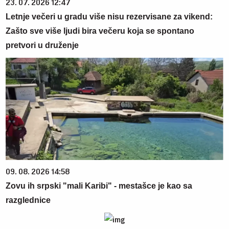
23. 07. 2026 12:47
Letnje večeri u gradu više nisu rezervisane za vikend:
Zašto sve više ljudi bira večeru koja se spontano
pretvori u druženje
09. 08. 2026 14:58
Zovu ih srpski "mali Karibi" - mestašce je kao sa
razglednice