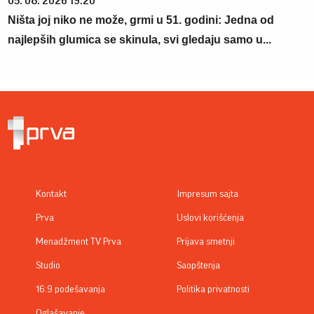
05. 08. 2026 19:20
Ništa joj niko ne može, grmi u 51. godini: Jedna od
najlepših glumica se skinula, svi gledaju samo u...
Kontakt
Impresum sajta
Prva
Uslovi korišćenja
Menadžment TV Prva
Prijava smetnji
Studio
Saopštenja
16:9 podešavanja
Politika privatnosti
Oglašavanje