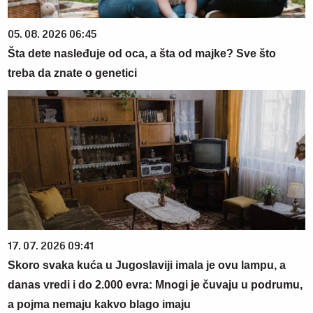
05. 08. 2026 06:45
Šta dete nasleđuje od oca, a šta od majke? Sve što
treba da znate o genetici
17. 07. 2026 09:41
Skoro svaka kuća u Jugoslaviji imala je ovu lampu, a
danas vredi i do 2.000 evra: Mnogi je čuvaju u podrumu,
a pojma nemaju kakvo blago imaju