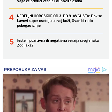
Vage će privući vesela i duhovita osoba
NEDELJNI HOROSKOP OD 3. DO 9. AVGUSTA: Dok se
Lavovi super osećaju u svoj koži, Ovan bi rado
pobegao iz nje
Jeste li pozitivna ili negativna verzija svog znaka
Zodijaka?