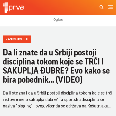
ZANIMLJIVOSTI
Da li znate da u Srbiji postoji
disciplina tokom koje se TRČI I
SAKUPLJA ĐUBRE? Evo kako se
bira pobednik... (VIDEO)
Da li ste znali da u Srbiji postoji disciplina tokom koje se trči
i istovremeno sakuplja đubre? Ta sportska disciplina se
naziva "ploging" i ovog vikenda se održava na Košutnjaku...