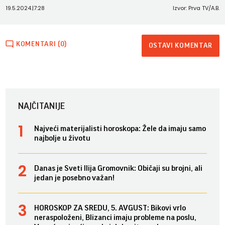
19.5.2024.
|
7:28
Izvor: Prva TV/A.B.
KOMENTARI (0)
OSTAVI KOMENTAR
NAJČITANIJE
Najveći materijalisti horoskopa: Žele da imaju samo
najbolje u životu
Danas je Sveti Ilija Gromovnik: Običaji su brojni, ali
jedan je posebno važan!
HOROSKOP ZA SREDU, 5. AVGUST: Bikovi vrlo
neraspoloženi, Blizanci imaju probleme na poslu,