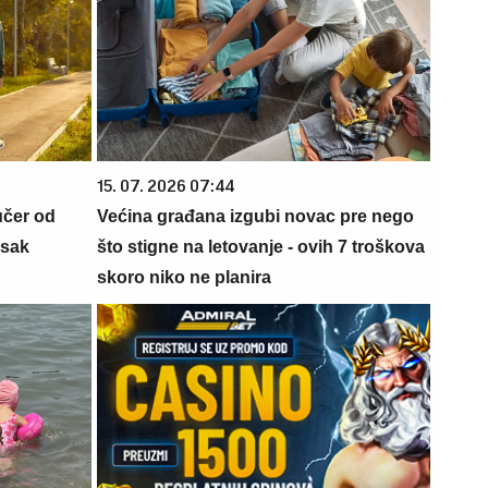
15. 07. 2026 07:44
učer od
Većina građana izgubi novac pre nego
isak
što stigne na letovanje - ovih 7 troškova
skoro niko ne planira