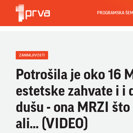
PROGRAMSKA ŠE
ZANIMLJIVOSTI
Potrošila je oko 1
estetske zahvate i i 
dušu - ona MRZI što 
ali... (VIDEO)