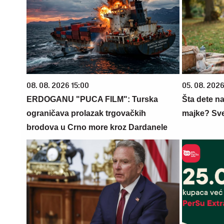
08. 08. 2026 15:00
05. 08. 202
ERDOGANU "PUCA FILM": Turska
Šta dete na
ograničava prolazak trgovačkih
majke? Sve 
brodova u Crno more kroz Dardanele