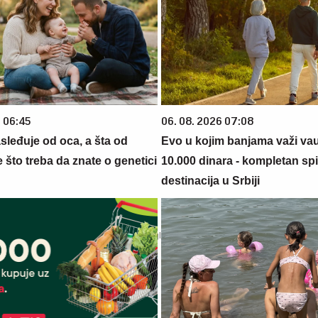
6 06:45
06. 08. 2026 07:08
sleđuje od oca, a šta od
Evo u kojim banjama važi va
što treba da znate o genetici
10.000 dinara - kompletan sp
destinacija u Srbiji