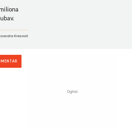
 miliona
jubav.
leksandra Kresović
OMENTAR