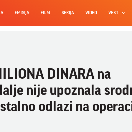
MA
EMISIJA
FILM
SERIJA
VIDEO
VESTI
6 MILIONA DINARA na
dalje nije upoznala sro
stalno odlazi na operaci