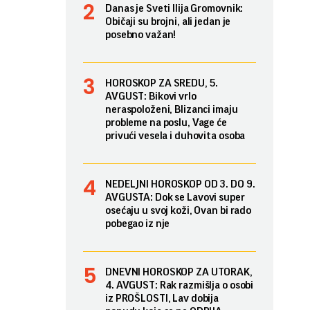
Danas je Sveti Ilija Gromovnik:
Običaji su brojni, ali jedan je
posebno važan!
HOROSKOP ZA SREDU, 5.
AVGUST: Bikovi vrlo
neraspoloženi, Blizanci imaju
probleme na poslu, Vage će
privući vesela i duhovita osoba
NEDELJNI HOROSKOP OD 3. DO 9.
AVGUSTA: Dok se Lavovi super
osećaju u svoj koži, Ovan bi rado
pobegao iz nje
DNEVNI HOROSKOP ZA UTORAK,
4. AVGUST: Rak razmišlja o osobi
iz PROŠLOSTI, Lav dobija