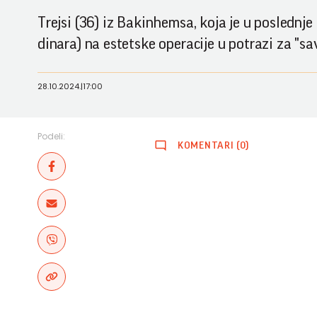
Trejsi (36) iz Bakinhemsa, koja je u poslednje
dinara) na estetske operacije u potrazi za "sa
28.10.2024.
|
17:00
Podeli:
KOMENTARI (0)