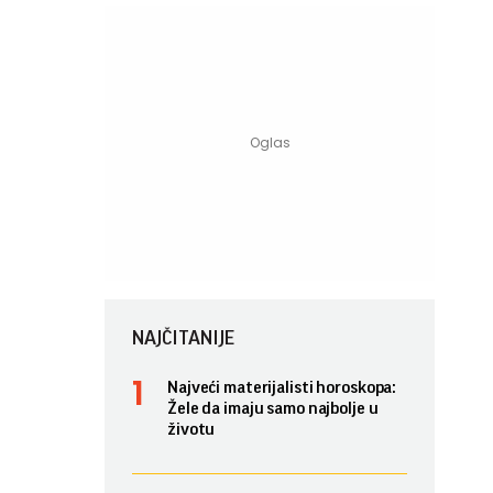
NAJČITANIJE
Najveći materijalisti horoskopa:
Žele da imaju samo najbolje u
životu