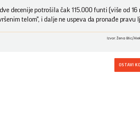
 dve decenije potrošila čak 115.000 funti (više od 16
vršenim telom", i dalje ne uspeva da pronađe pravu l
Izvor: Žena Blic/A
OSTAVI K