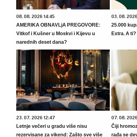
08. 08. 2026 14:45
03. 08. 202
AMERIKA OBNAVLjA PREGOVORE:
25.000 kup
Vitkof i Kušner u Moskvi i Kijevu u
Extra. A ti
narednih deset dana?
23. 07. 2026 12:47
07. 08. 202
Letnje večeri u gradu više nisu
Čiji hromo
rezervisane za vikend: Zašto sve više
rađa se de