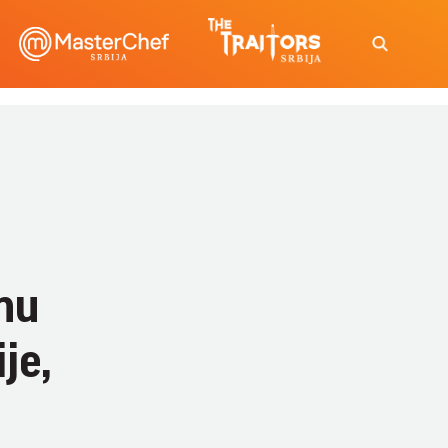
dnu
je,