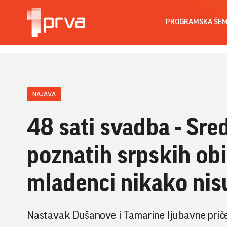
PROGRAMSKA ŠE
NAJAVA
48 sati svadba - Sred
poznatih srpskih obič
mladenci nikako nis
Nastavak Dušanove i Tamarine ljubavne priče