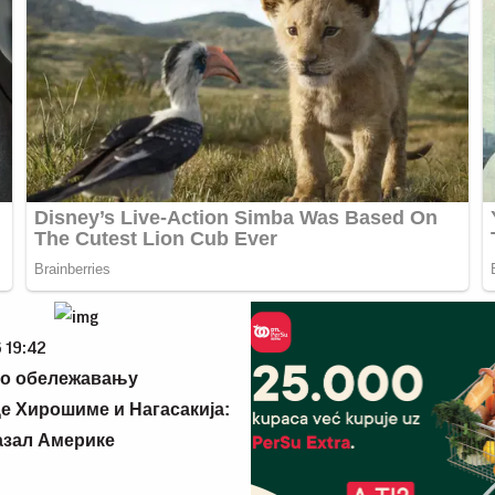
 19:42
 о обележавању
 Хирошиме и Нагасакија:
вазал Америке