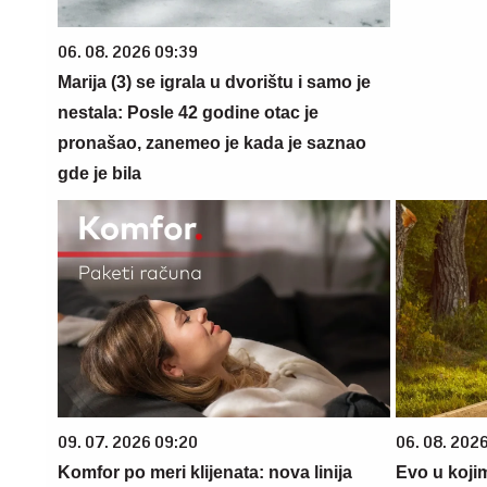
06. 08. 2026 09:39
Marija (3) se igrala u dvorištu i samo je
nestala: Posle 42 godine otac je
pronašao, zanemeo je kada je saznao
gde je bila
09. 07. 2026 09:20
06. 08. 202
Komfor po meri klijenata: nova linija
Evo u koji