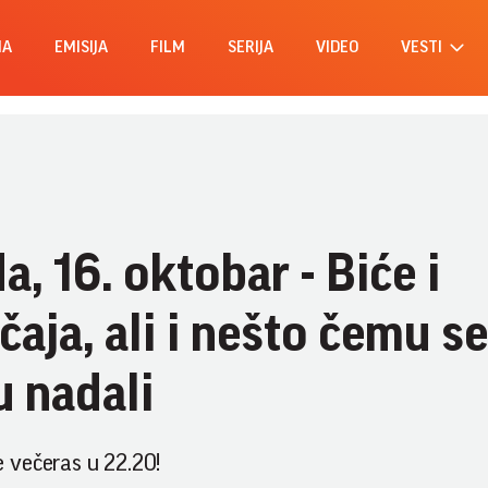
MA
EMISIJA
FILM
SERIJA
VIDEO
VESTI
a, 16. oktobar - Biće i
aja, ali i nešto čemu se
u nadali
 večeras u 22.20!