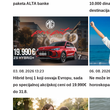
paketa ALTA banke
10.000 din
destinacija 
03. 08. 2026 13:23
06. 08. 2026
Hibrid broj 1 koji osvaja Evropu, sada
Ne može im
po specijalnoj akcijskoj ceni od 19.990€
horoskopa 
do 31.8.