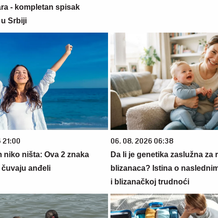
ara - kompletan spisak
u Srbiji
 21:00
06. 08. 2026 06:38
 niko ništa: Ova 2 znaka
Da li je genetika zaslužna za 
čuvaju anđeli
blizanaca? Istina o nasledni
i blizanačkoj trudnoći