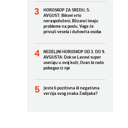
HOROSKOP ZA SREDU, 5.
AVGUST: Bikovi vrlo
neraspoloženi, Blizanci imaju
probleme na poslu, Vage će
privući vesela i duhovita osoba
NEDELJNI HOROSKOP OD 3. DO 9.
AVGUSTA: Dok se Lavovi super
osećaju u svoj koži, Ovan bi rado
pobegao iz nje
Jeste li pozitivna ili negativna
verzija svog znaka Zodijaka?