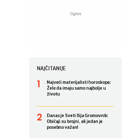
NAJČITANIJE
Najveći materijalisti horoskopa:
Žele da imaju samo najbolje u
životu
Danas je Sveti Ilija Gromovnik:
Običaji su brojni, ali jedan je
posebno važan!