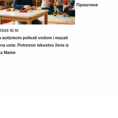
Тиране и Приштине
 16:10
tizmom polivali vodom i
lak na usta: Potresno
ne iz vrtića za Mame