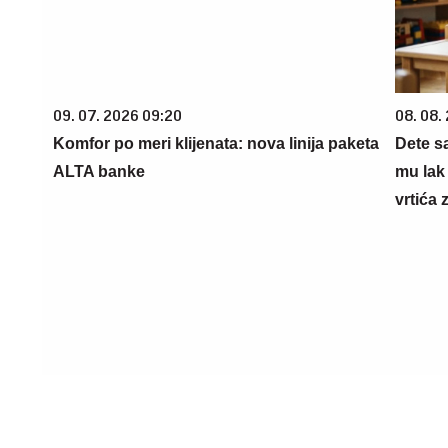
09. 07. 2026 09:20
08. 08. 2026
Komfor po meri klijenata: nova linija
Dete sa au
paketa ALTA banke
mazali mu 
iskustvo že