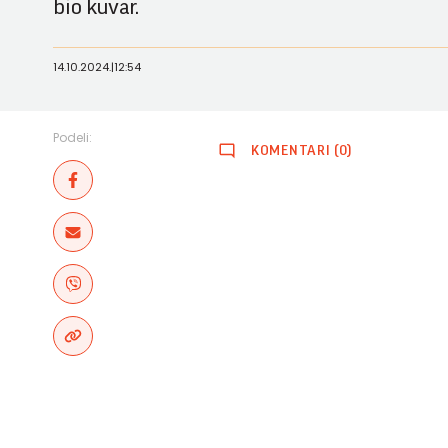
bio kuvar.
14.10.2024.
|
12:54
Podeli:
KOMENTARI (0)