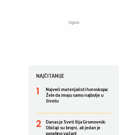
NAJČITANIJE
Najveći materijalisti horoskopa:
Žele da imaju samo najbolje u
životu
Danas je Sveti Ilija Gromovnik:
Običaji su brojni, ali jedan je
posebno važan!