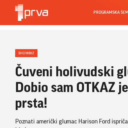
PROGRAMSKA ŠE
SHOWBIZ
Čuveni holivudski g
Dobio sam OTKAZ je
prsta!
Poznati američki glumac Harison Ford ispriča