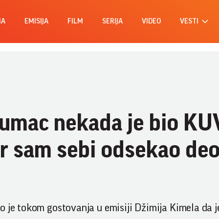
MA
EMISIJA
FILM
SERIJA
VIDEO
VESTI
lumac nekada je bio KU
r sam sebi odsekao de
o je tokom gostovanja u emisiji Džimija Kimela da 