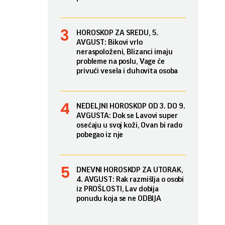
HOROSKOP ZA SREDU, 5.
AVGUST: Bikovi vrlo
neraspoloženi, Blizanci imaju
probleme na poslu, Vage će
privući vesela i duhovita osoba
NEDELJNI HOROSKOP OD 3. DO 9.
AVGUSTA: Dok se Lavovi super
osećaju u svoj koži, Ovan bi rado
pobegao iz nje
DNEVNI HOROSKOP ZA UTORAK,
4. AVGUST: Rak razmišlja o osobi
iz PROŠLOSTI, Lav dobija
ponudu koja se ne ODBIJA