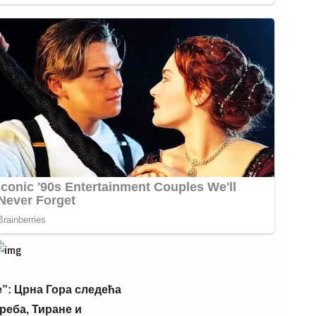
 Гора
греба,