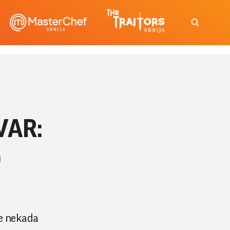
VAR:
o
je nekada