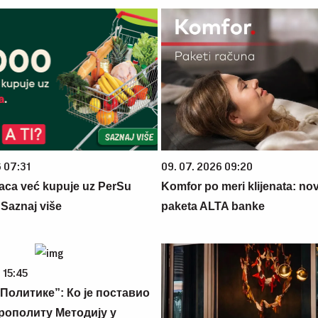
6 07:31
09. 07. 2026 09:20
aca već kupuje uz PerSu
Komfor po meri klijenata: nova
? Saznaj više
paketa ALTA banke
 15:45
Политике”: Ко је поставио
рополиту Методију у