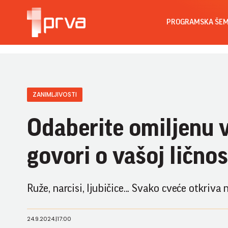
PROGRAMSKA ŠE
ZANIMLJIVOSTI
Odaberite omiljenu v
govori o vašoj ličnos
Ruže, narcisi, ljubičice... Svako cveće otkriva
24.9.2024.
|
17:00