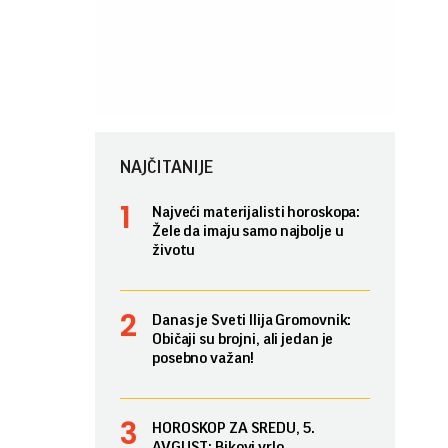
NAJČITANIJE
Najveći materijalisti horoskopa:
Žele da imaju samo najbolje u
životu
Danas je Sveti Ilija Gromovnik:
Običaji su brojni, ali jedan je
posebno važan!
HOROSKOP ZA SREDU, 5.
AVGUST: Bikovi vrlo