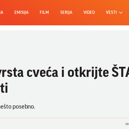
MA
EMISIJA
FILM
SERIJA
VIDEO
VESTI
rsta cveća i otkrijte ŠT
ti
 nešto posebno.
Iz