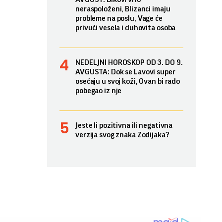
neraspoloženi, Blizanci imaju
probleme na poslu, Vage će
privući vesela i duhovita osoba
NEDELJNI HOROSKOP OD 3. DO 9.
AVGUSTA: Dok se Lavovi super
osećaju u svoj koži, Ovan bi rado
pobegao iz nje
Jeste li pozitivna ili negativna
verzija svog znaka Zodijaka?