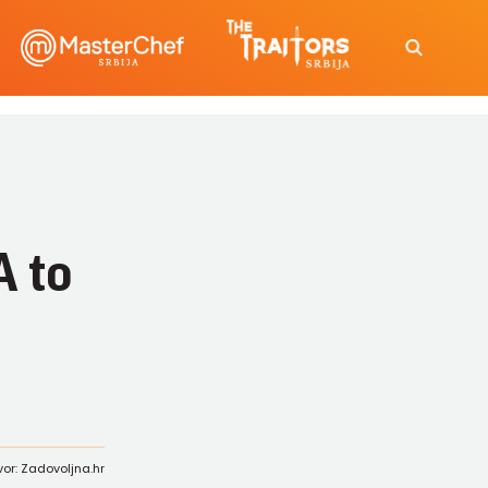
A to
vor: Zadovoljna.hr