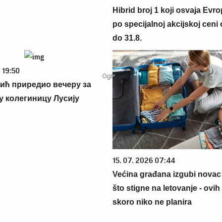
Hibrid broj 1 koji osvaja Evr
po specijalnoj akcijskoj ceni
do 31.8.
 19:50
ић приредио вечеру за
у колегиницу Лусију
15. 07. 2026 07:44
Većina građana izgubi novac
što stigne na letovanje - ovih
skoro niko ne planira