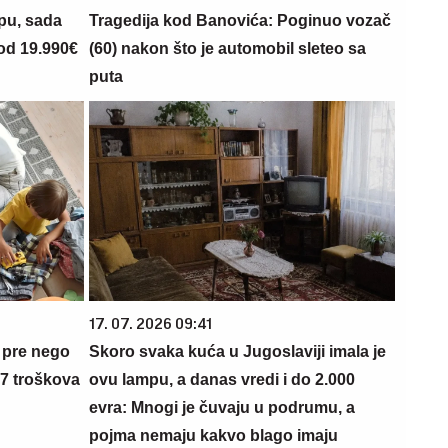
opu, sada
Tragedija kod Banovića: Poginuo vozač
 od 19.990€
(60) nakon što je automobil sleteo sa
puta
17. 07. 2026 09:41
 pre nego
Skoro svaka kuća u Jugoslaviji imala je
 7 troškova
ovu lampu, a danas vredi i do 2.000
evra: Mnogi je čuvaju u podrumu, a
pojma nemaju kakvo blago imaju