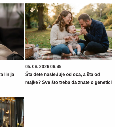
05. 08. 2026 06:45
 linija
Šta dete nasleđuje od oca, a šta od
majke? Sve što treba da znate o genetici