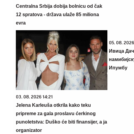
Centralna Srbija dobija bolnicu od čak
12 spratova - država ulaže 85 miliona
evra
05. 08. 2026
Ивица Дач
намибијск
Ипумбу
03. 08. 2026 14:21
Jelena Karleuša otkrila kako teku
pripreme za gala proslavu ćerkinog
punoletstva: Duško će biti finansijer, a ja
organizator