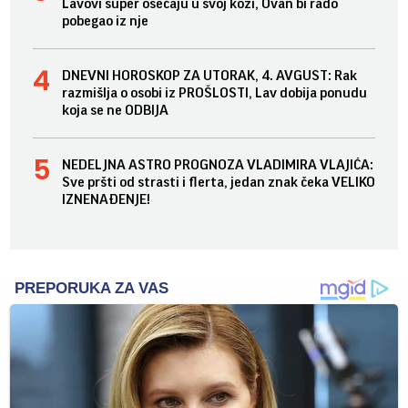
Lavovi super osećaju u svoj koži, Ovan bi rado
pobegao iz nje
DNEVNI HOROSKOP ZA UTORAK, 4. AVGUST: Rak
razmišlja o osobi iz PROŠLOSTI, Lav dobija ponudu
koja se ne ODBIJA
NEDELJNA ASTRO PROGNOZA VLADIMIRA VLAJIĆA:
Sve pršti od strasti i flerta, jedan znak čeka VELIKO
IZNENAĐENJE!