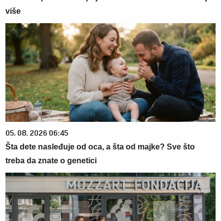
više
05. 08. 2026 06:45
Šta dete nasleđuje od oca, a šta od majke? Sve što
treba da znate o genetici