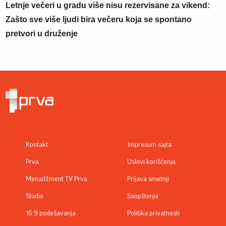
Letnje večeri u gradu više nisu rezervisane za vikend:
Zašto sve više ljudi bira večeru koja se spontano
pretvori u druženje
Kontakt
Impresum sajta
Prva
Uslovi korišćenja
Menadžment TV Prva
Prijava smetnji
Studio
Saopštenja
16:9 podešavanja
Politika privatnosti