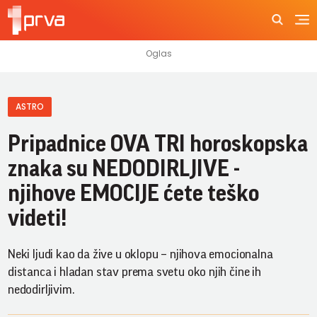
ASTRO
Pripadnice OVA TRI horoskopska
znaka su NEDODIRLJIVE -
njihove EMOCIJE ćete teško
videti!
Neki ljudi kao da žive u oklopu – njihova emocionalna
distanca i hladan stav prema svetu oko njih čine ih
nedodirljivim.