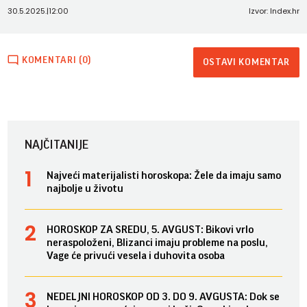
30.5.2025.
|
12:00
Izvor: Index.hr
KOMENTARI (0)
OSTAVI KOMENTAR
NAJČITANIJE
Najveći materijalisti horoskopa: Žele da imaju samo
najbolje u životu
HOROSKOP ZA SREDU, 5. AVGUST: Bikovi vrlo
neraspoloženi, Blizanci imaju probleme na poslu,
Vage će privući vesela i duhovita osoba
NEDELJNI HOROSKOP OD 3. DO 9. AVGUSTA: Dok se