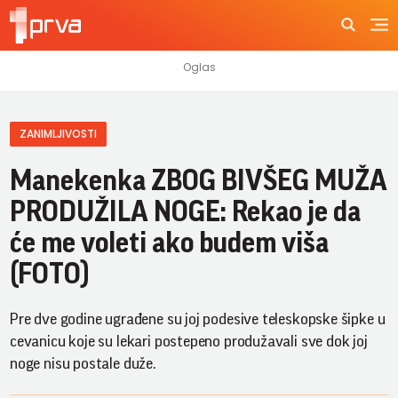
ZANIMLJIVOSTI
Manekenka ZBOG BIVŠEG MUŽA
PRODUŽILA NOGE: Rekao je da
će me voleti ako budem viša
(FOTO)
Pre dve godine ugrađene su joj podesive teleskopske šipke u
cevanicu koje su lekari postepeno produžavali sve dok joj
noge nisu postale duže.