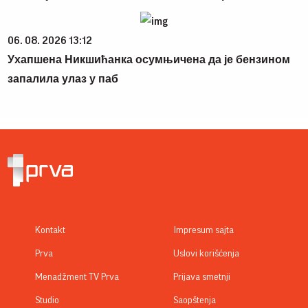
06. 08. 2026 13:12
Ухапшена Никшићанка осумњичена да је бензином
запалила улаз у паб
Kontakt
Impresum sajta
Prva
Uslovi korišćenja
Menadžment TV Prva
Prijava smetnji
Studio
Saopštenja