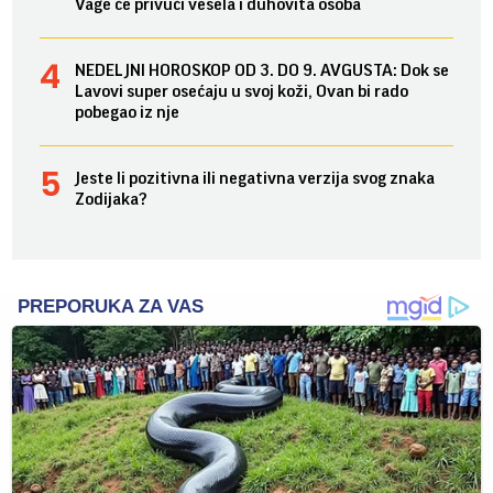
Vage će privući vesela i duhovita osoba
NEDELJNI HOROSKOP OD 3. DO 9. AVGUSTA: Dok se
Lavovi super osećaju u svoj koži, Ovan bi rado
pobegao iz nje
Jeste li pozitivna ili negativna verzija svog znaka
Zodijaka?