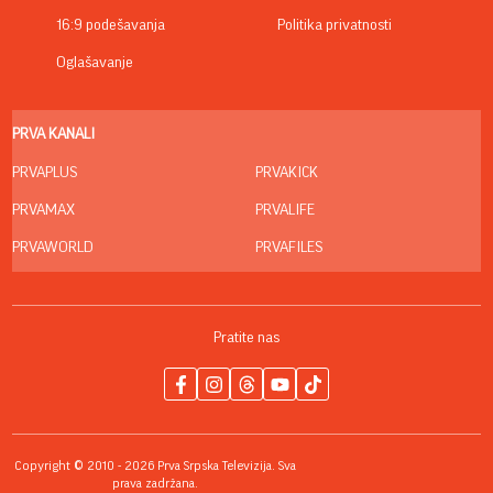
16:9 podešavanja
Politika privatnosti
Oglašavanje
PRVA KANALI
PRVAPLUS
PRVAKICK
PRVAMAX
PRVALIFE
PRVAWORLD
PRVAFILES
Pratite nas
Copyright © 2010 - 2026 Prva Srpska Televizija. Sva
prava zadržana.