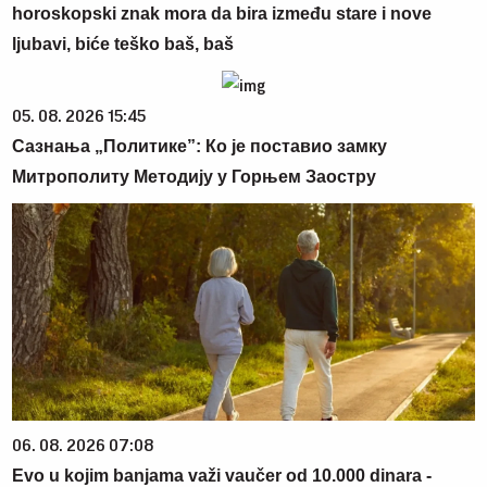
horoskopski znak mora da bira između stare i nove
ljubavi, biće teško baš, baš
05. 08. 2026 15:45
Сазнања „Политике”: Ко је поставио замку
Митрополиту Методију у Горњем Заостру
06. 08. 2026 07:08
Evo u kojim banjama važi vaučer od 10.000 dinara -