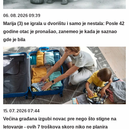
06. 08. 2026 09:39
Marija (3) se igrala u dvorištu i samo je nestala: Posle 42
godine otac je pronašao, zanemeo je kada je saznao
gde je bila
15. 07. 2026 07:44
Većina građana izgubi novac pre nego što stigne na
letovanje - ovih 7 troškova skoro niko ne planira