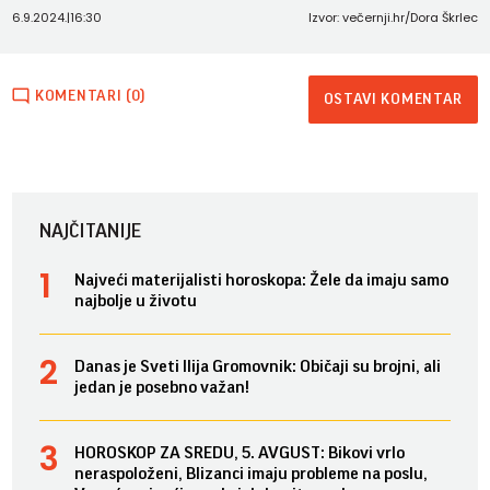
6.9.2024.
|
16:30
Izvor: večernji.hr/Dora Škrlec
KOMENTARI (0)
OSTAVI KOMENTAR
NAJČITANIJE
Najveći materijalisti horoskopa: Žele da imaju samo
najbolje u životu
Danas je Sveti Ilija Gromovnik: Običaji su brojni, ali
jedan je posebno važan!
HOROSKOP ZA SREDU, 5. AVGUST: Bikovi vrlo
neraspoloženi, Blizanci imaju probleme na poslu,