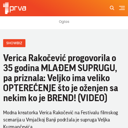
SHOWBIZ
Verica Rakočević progovorila o
35 godina MLAĐEM SUPRUGU,
pa priznala: Veljko ima veliko
OPTEREĆENJE što je oženjen sa
nekim ko je BREND! (VIDEO)
Modna kreatorka Verica Rakočević na Festivalu filmskog
scenarija u Vrnjačkoj Banji podržala je supruga Veljka
Kuzmančevića.