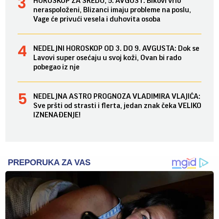
HOROSKOP ZA SREDU, 5. AVGUST: Bikovi vrlo
neraspoloženi, Blizanci imaju probleme na poslu,
Vage će privući vesela i duhovita osoba
NEDELJNI HOROSKOP OD 3. DO 9. AVGUSTA: Dok se
Lavovi super osećaju u svoj koži, Ovan bi rado
pobegao iz nje
NEDELJNA ASTRO PROGNOZA VLADIMIRA VLAJIĆA:
Sve pršti od strasti i flerta, jedan znak čeka VELIKO
IZNENAĐENJE!