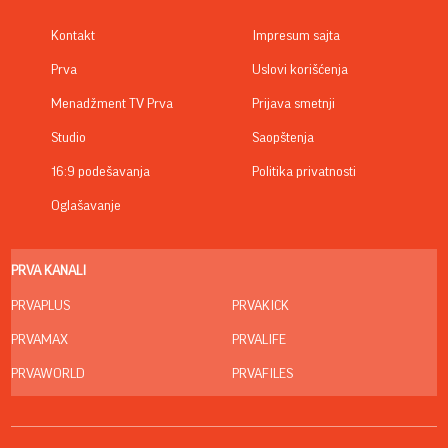
Kontakt
Impresum sajta
Prva
Uslovi korišćenja
Menadžment TV Prva
Prijava smetnji
Studio
Saopštenja
16:9 podešavanja
Politika privatnosti
Oglašavanje
PRVA KANALI
PRVAPLUS
PRVAKICK
PRVAMAX
PRVALIFE
PRVAWORLD
PRVAFILES