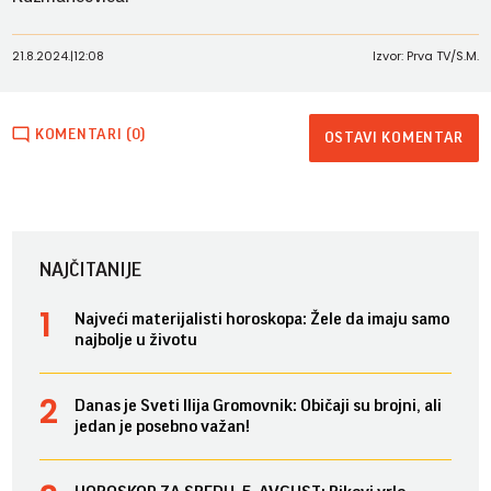
21.8.2024.
|
12:08
Izvor: Prva TV/S.M.
KOMENTARI (0)
OSTAVI KOMENTAR
NAJČITANIJE
Najveći materijalisti horoskopa: Žele da imaju samo
najbolje u životu
Danas je Sveti Ilija Gromovnik: Običaji su brojni, ali
jedan je posebno važan!