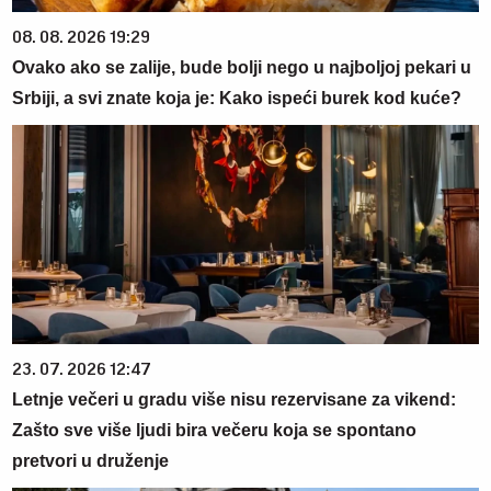
08. 08. 2026 19:29
Ovako ako se zalije, bude bolji nego u najboljoj pekari u
Srbiji, a svi znate koja je: Kako ispeći burek kod kuće?
23. 07. 2026 12:47
Letnje večeri u gradu više nisu rezervisane za vikend:
Zašto sve više ljudi bira večeru koja se spontano
pretvori u druženje