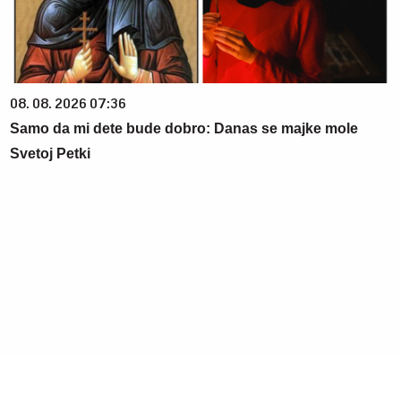
08. 08. 2026 07:36
Samo da mi dete bude dobro: Danas se majke mole
Svetoj Petki
08. 08. 2026 16:31
Izgledaju kao gumene bombone, a udobnost neslućena: