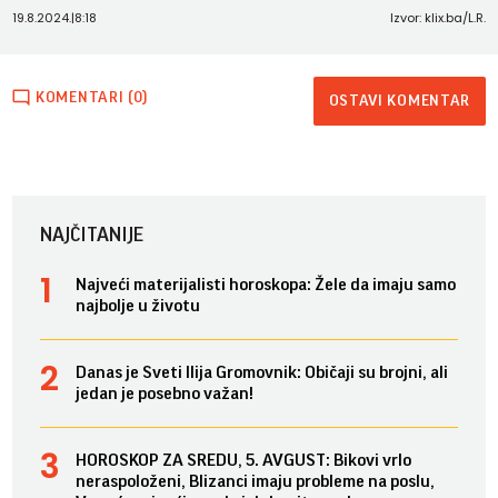
19.8.2024.
|
8:18
Izvor: klix.ba/L.R.
KOMENTARI (0)
OSTAVI KOMENTAR
NAJČITANIJE
Najveći materijalisti horoskopa: Žele da imaju samo
najbolje u životu
Danas je Sveti Ilija Gromovnik: Običaji su brojni, ali
jedan je posebno važan!
HOROSKOP ZA SREDU, 5. AVGUST: Bikovi vrlo
neraspoloženi, Blizanci imaju probleme na poslu,