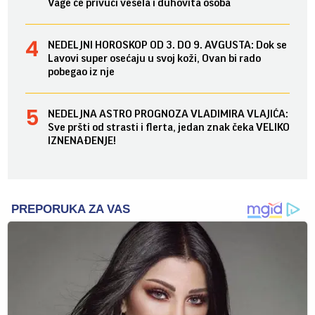
Vage će privući vesela i duhovita osoba
NEDELJNI HOROSKOP OD 3. DO 9. AVGUSTA: Dok se
Lavovi super osećaju u svoj koži, Ovan bi rado
pobegao iz nje
NEDELJNA ASTRO PROGNOZA VLADIMIRA VLAJIĆA:
Sve pršti od strasti i flerta, jedan znak čeka VELIKO
IZNENAĐENJE!