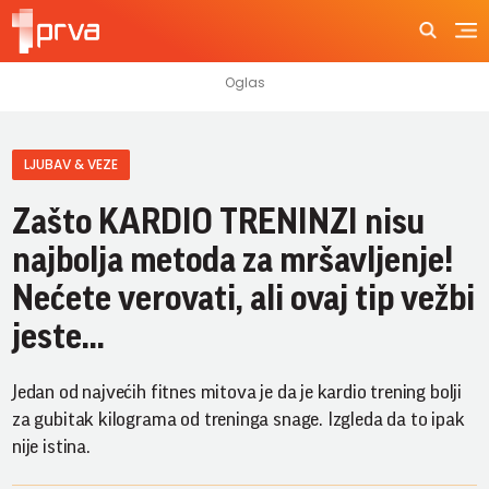
LJUBAV & VEZE
Zašto KARDIO TRENINZI nisu
najbolja metoda za mršavljenje!
Nećete verovati, ali ovaj tip vežbi
jeste...
Jedan od najvećih fitnes mitova je da je kardio trening bolji
za gubitak kilograma od treninga snage. Izgleda da to ipak
nije istina.