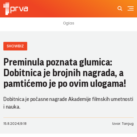
SHOWBIZ
Preminula poznata glumica:
Dobitnica je brojnih nagrada, a
pamtićemo je po ovim ulogama!
Dobitnica je počasne nagrade Akademije filmskih umetnosti
i nauka.
15.8.2024.
|
9:18
Izvor: Tanjug