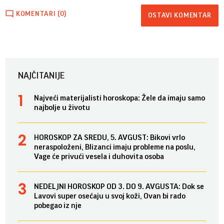
KOMENTARI (0)
OSTAVI KOMENTAR
NAJČITANIJE
Najveći materijalisti horoskopa: Žele da imaju samo
najbolje u životu
HOROSKOP ZA SREDU, 5. AVGUST: Bikovi vrlo
neraspoloženi, Blizanci imaju probleme na poslu,
Vage će privući vesela i duhovita osoba
NEDELJNI HOROSKOP OD 3. DO 9. AVGUSTA: Dok se
Lavovi super osećaju u svoj koži, Ovan bi rado
pobegao iz nje