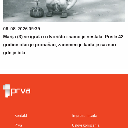
06. 08. 2026 09:39
Marija (3) se igrala u dvorištu i samo je nestala: Posle 42
godine otac je pronašao, zanemeo je kada je saznao
gde je bila
Kontakt
Impresum sajta
Prva
Uslovi korišćenja