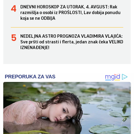
DNEVNI HOROSKOP ZA UTORAK, 4. AVGUST: Rak
razmišlja o osobi iz PROŠLOSTI, Lav dobija ponudu
koja se ne ODBIJA
NEDELJNA ASTRO PROGNOZA VLADIMIRA VLAJIĆA:
Sve pršti od strasti i flerta, jedan znak čeka VELIKO
IZNENAĐENJE!