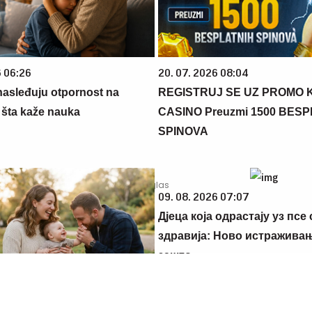
6 06:26
20. 07. 2026 08:04
 nasleđuju otpornost na
REGISTRUJ SE UZ PROMO 
 šta kaže nauka
CASINO Preuzmi 1500 BES
SPINOVA
09. 08. 2026 07:07
Дјеца која одрастају уз псе 
здравија: Ново истражива
зашто