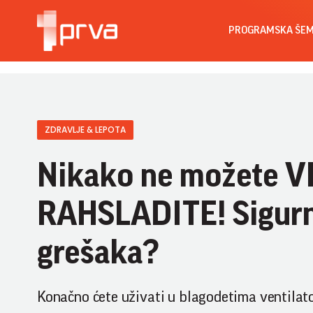
PROGRAMSKA ŠE
ZDRAVLJE & LEPOTA
Nikako ne možete 
RAHSLADITE! Sigurno
grešaka?
Konačno ćete uživati u blagodetima ventilato