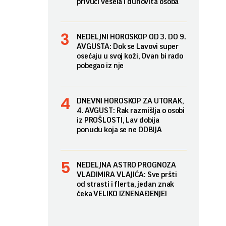
privući vesela i duhovita osoba
NEDELJNI HOROSKOP OD 3. DO 9.
AVGUSTA: Dok se Lavovi super
osećaju u svoj koži, Ovan bi rado
pobegao iz nje
DNEVNI HOROSKOP ZA UTORAK,
4. AVGUST: Rak razmišlja o osobi
iz PROŠLOSTI, Lav dobija
ponudu koja se ne ODBIJA
NEDELJNA ASTRO PROGNOZA
VLADIMIRA VLAJIĆA: Sve pršti
od strasti i flerta, jedan znak
čeka VELIKO IZNENAĐENJE!