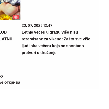
23. 07. 2026 12:47
KOD
Letnje večeri u gradu više nisu
PLATNIH
rezervisane za vikend: Zašto sve više
ljudi bira večeru koja se spontano
pretvori u druženje
су
ње открива