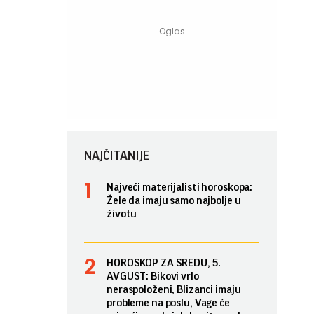
NAJČITANIJE
Najveći materijalisti horoskopa:
Žele da imaju samo najbolje u
životu
HOROSKOP ZA SREDU, 5.
AVGUST: Bikovi vrlo
neraspoloženi, Blizanci imaju
probleme na poslu, Vage će