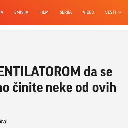
MA
EMISIJA
FILM
SERIJA
VIDEO
VESTI
VENTILATOROM da se
 činite neke od ovih
ra!