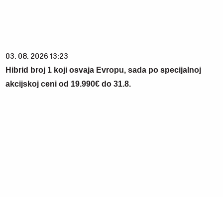
03. 08. 2026 13:23
Hibrid broj 1 koji osvaja Evropu, sada po specijalnoj
akcijskoj ceni od 19.990€ do 31.8.
03. 08. 2026 07:31
25.000 kupaca već kupuje uz PerSu Extra. A ti? Saznaj