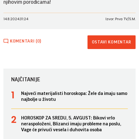
njihovim porodicama!
14.8.2024.
|
11:24
Izvor: Prva TV/S.M.
KOMENTARI (0)
OSTAVI KOMENTAR
NAJČITANIJE
Najveći materijalisti horoskopa: Žele da imaju samo
najbolje u životu
HOROSKOP ZA SREDU, 5. AVGUST: Bikovi vrlo
neraspoloženi, Blizanci imaju probleme na poslu,
Vage će privući vesela i duhovita osoba