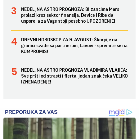
NEDELJNA ASTRO PROGNOZA: Blizancima Mars
prolazi kroz sektor finansija, Device i Ribe da
uspore, a za Vage stoji posebno UPOZORENJE!
DNEVNI HOROSKOP ZA 9. AVGUST: Škorpije na
granici svađe sa partnerom; Lavovi - spremite se na
KOMPROMIS!
NEDELJNA ASTRO PROGNOZA VLADIMIRA VLAJIĆA:
Sve pršti od strasti i flerta, jedan znak čeka VELIKO
IZNENAĐENJE!