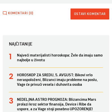
KOMENTARI (0)
OSTAVI KOMENTAR
NAJČITANIJE
Najveći materijalisti horoskopa: Žele da imaju samo
najbolje u životu
HOROSKOP ZA SREDU, 5. AVGUST: Bikovi vrlo
neraspoloženi, Blizanci imaju probleme na poslu,
Vage će privući vesela i duhovita osoba
NEDELJNA ASTRO PROGNOZA: Blizancima Mars
prolazi kroz sektor finansija, Device i Ribe da
uspore, a za Vage stoji posebno UPOZORENJE!