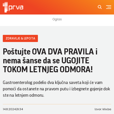
ZDRAVLJE & LEPOTA
Poštujte OVA DVA PRAVILA i
nema šanse da se UGOJITE
TOKOM LETNJEG ODMORA!
Gastroenterolog podelio dva ključna saveta koji će vam
pomoći da ostanete na pravom putu i izbegnete gojenje dok
ste na letnjem odmoru.
14.8.2024.
|
9:34
Izvor: klix.ba