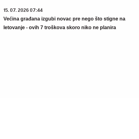
15. 07. 2026 07:44
Većina građana izgubi novac pre nego što stigne na
letovanje - ovih 7 troškova skoro niko ne planira
06. 08. 2026 09:39
Marija (3) se igrala u dvorištu i samo je nestala: Posle 42
godine otac je pronašao, zanemeo je kada je saznao
gde je bila