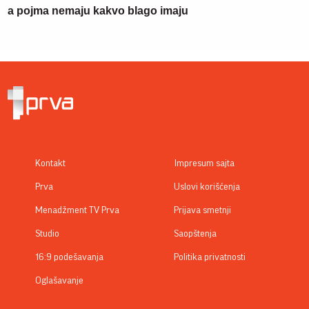
a pojma nemaju kakvo blago imaju
Kontakt
Impresum sajta
Prva
Uslovi korišćenja
Menadžment TV Prva
Prijava smetnji
Studio
Saopštenja
16:9 podešavanja
Politika privatnosti
Oglašavanje