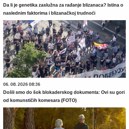
Da li je genetika zaslužna za rađanje blizanaca? Istina o
naslednim faktorima i blizanačkoj trudnoći
06. 08. 2026 08:36
Došli smo do šok blokaderskog dokumenta: Ovi su gori
od komunstičih komesara (FOTO)