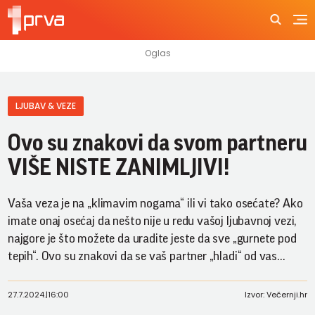
LJUBAV & VEZE
Ovo su znakovi da svom partneru
VIŠE NISTE ZANIMLJIVI!
Vaša veza je na „klimavim nogama“ ili vi tako osećate? Ako
imate onaj osećaj da nešto nije u redu vašoj ljubavnoj vezi,
najgore je što možete da uradite jeste da sve „gurnete pod
tepih“. Ovo su znakovi da se vaš partner „hladi“ od vas...
27.7.2024.
|
16:00
Izvor: Večernji.hr