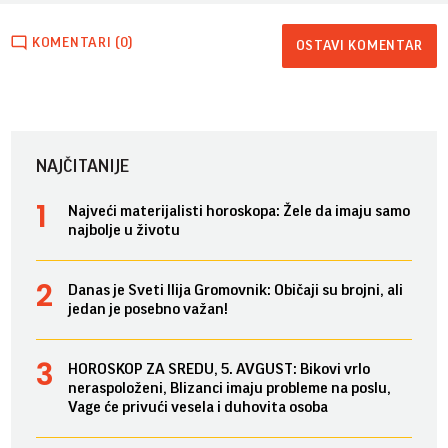
KOMENTARI (0)
OSTAVI KOMENTAR
NAJČITANIJE
Najveći materijalisti horoskopa: Žele da imaju samo
najbolje u životu
Danas je Sveti Ilija Gromovnik: Običaji su brojni, ali
jedan je posebno važan!
HOROSKOP ZA SREDU, 5. AVGUST: Bikovi vrlo
neraspoloženi, Blizanci imaju probleme na poslu,
Vage će privući vesela i duhovita osoba