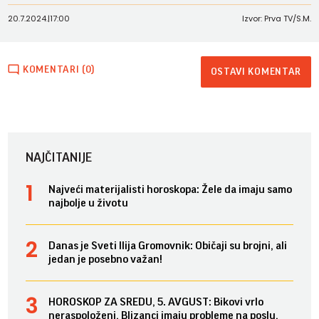
20.7.2024.
|
17:00
Izvor: Prva TV/S.M.
KOMENTARI (0)
OSTAVI KOMENTAR
NAJČITANIJE
Najveći materijalisti horoskopa: Žele da imaju samo
najbolje u životu
Danas je Sveti Ilija Gromovnik: Običaji su brojni, ali
jedan je posebno važan!
HOROSKOP ZA SREDU, 5. AVGUST: Bikovi vrlo
neraspoloženi, Blizanci imaju probleme na poslu,