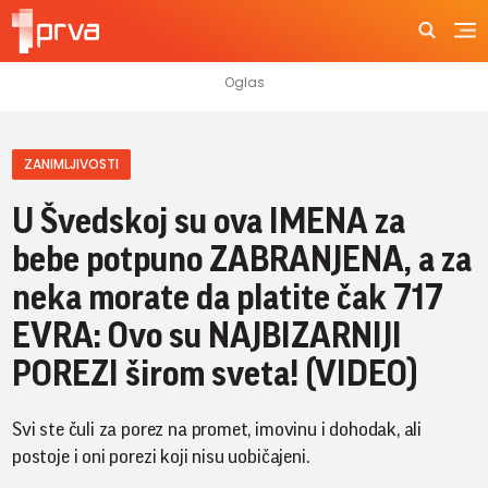
ZANIMLJIVOSTI
U Švedskoj su ova IMENA za
bebe potpuno ZABRANJENA, a za
neka morate da platite čak 717
EVRA: Ovo su NAJBIZARNIJI
POREZI širom sveta! (VIDEO)
Svi ste čuli za porez na promet, imovinu i dohodak, ali
postoje i oni porezi koji nisu uobičajeni.