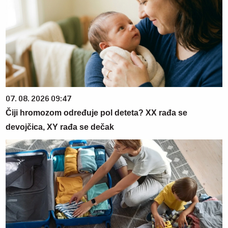
07. 08. 2026 09:47
Čiji hromozom određuje pol deteta? XX rađa se
devojčica, XY rađa se dečak