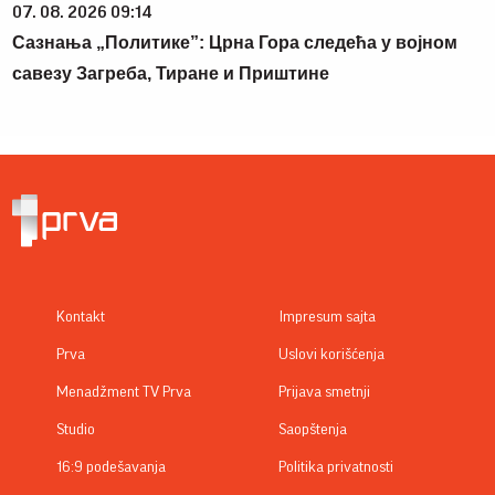
07. 08. 2026 09:14
Сазнања „Политике”: Црна Гора следећа у војном
савезу Загреба, Тиране и Приштине
Kontakt
Impresum sajta
Prva
Uslovi korišćenja
Menadžment TV Prva
Prijava smetnji
Studio
Saopštenja
16:9 podešavanja
Politika privatnosti