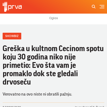
SHOWBIZ
Greška u kultnom Cecinom spotu
koju 30 godina niko nije
primetio: Evo šta vam je
promaklo dok ste gledali
drvoseču
Verovatno na ovo niste ni obratili pažnju.