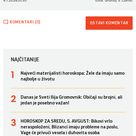
8.7.2026.
|
11:30
Izvor: Grand/ S. Čumić
KOMENTARI (0)
OSTAVI KOMENTAR
NAJČITANIJE
Najveći materijalisti horoskopa: Žele da imaju samo
najbolje u životu
Danas je Sveti Ilija Gromovnik: Običaji su brojni, ali
jedan je posebno važan!
HOROSKOP ZA SREDU, 5. AVGUST: Bikovi vrlo
neraspoloženi, Blizanci imaju probleme na poslu,
Vage će privući vesela i duhovita osoba