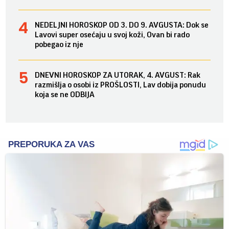
NEDELJNI HOROSKOP OD 3. DO 9. AVGUSTA: Dok se
Lavovi super osećaju u svoj koži, Ovan bi rado
pobegao iz nje
DNEVNI HOROSKOP ZA UTORAK, 4. AVGUST: Rak
razmišlja o osobi iz PROŠLOSTI, Lav dobija ponudu
koja se ne ODBIJA