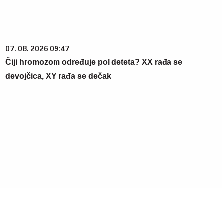
07. 08. 2026 09:47
Čiji hromozom određuje pol deteta? XX rađa se
devojčica, XY rađa se dečak
09. 07. 2026 09:20
Komfor po meri klijenata: nova linija paketa ALTA banke