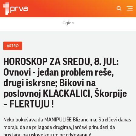
ASTRO
HOROSKOP ZA SREDU, 8. JUL:
Ovnovi - jedan problem reše,
drugi iskrsne; Bikovi na
poslovnoj KLACKALICI, Škorpije
– FLERTUJU !
Neko pokušava da MANIPULIŠE Blizancima, Strelčevi danas
moraju da se prilagode drugima, Jarčevi prinuđeni da
pristanu na uslove koji im ne odgovaraju!