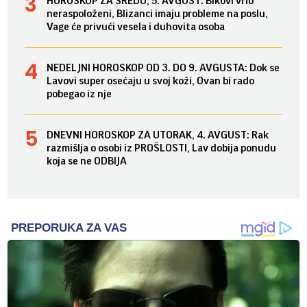
HOROSKOP ZA SREDU, 5. AVGUST: Bikovi vrlo
neraspoloženi, Blizanci imaju probleme na poslu,
Vage će privući vesela i duhovita osoba
NEDELJNI HOROSKOP OD 3. DO 9. AVGUSTA: Dok se
Lavovi super osećaju u svoj koži, Ovan bi rado
pobegao iz nje
DNEVNI HOROSKOP ZA UTORAK, 4. AVGUST: Rak
razmišlja o osobi iz PROŠLOSTI, Lav dobija ponudu
koja se ne ODBIJA