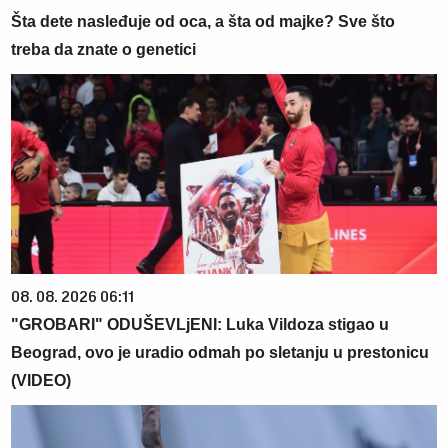
Šta dete nasleđuje od oca, a šta od majke? Sve što
treba da znate o genetici
08. 08. 2026 06:11
"GROBARI" ODUŠEVLjENI: Luka Vildoza stigao u
Beograd, ovo je uradio odmah po sletanju u prestonicu
(VIDEO)