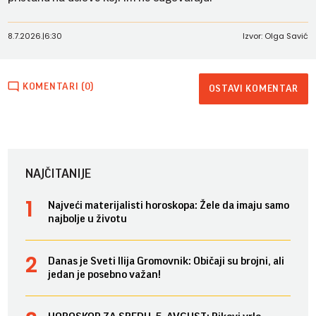
8.7.2026.
|
6:30
Izvor: Olga Savić
KOMENTARI (0)
OSTAVI KOMENTAR
NAJČITANIJE
Najveći materijalisti horoskopa: Žele da imaju samo
najbolje u životu
Danas je Sveti Ilija Gromovnik: Običaji su brojni, ali
jedan je posebno važan!