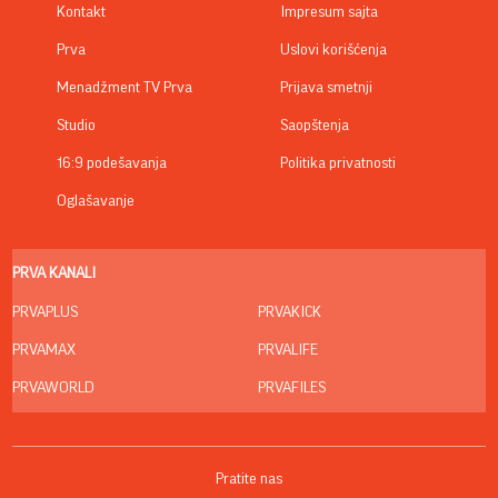
Kontakt
Impresum sajta
Prva
Uslovi korišćenja
Menadžment TV Prva
Prijava smetnji
Studio
Saopštenja
16:9 podešavanja
Politika privatnosti
Oglašavanje
PRVA KANALI
PRVAPLUS
PRVAKICK
PRVAMAX
PRVALIFE
PRVAWORLD
PRVAFILES
Pratite nas