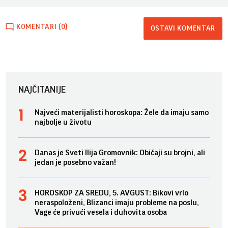
KOMENTARI (0)
OSTAVI KOMENTAR
NAJČITANIJE
Najveći materijalisti horoskopa: Žele da imaju samo
najbolje u životu
Danas je Sveti Ilija Gromovnik: Običaji su brojni, ali
jedan je posebno važan!
HOROSKOP ZA SREDU, 5. AVGUST: Bikovi vrlo
neraspoloženi, Blizanci imaju probleme na poslu,
Vage će privući vesela i duhovita osoba