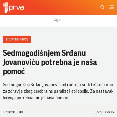
ŽIVOTNE PRIČE
Sedmogodišnjem Srđanu
Jovanoviću potrebna je naša
pomoć
Sedmogodišnji Srđan Jovanović od rođenja vodi tešku borbu
za zdravlje zbog cerebralne paralize i epilepsije. Za nastavak
lečenja potrebna mu je naša pomoć.
5.7.2026.
|
11:30
Izvor: Prva TV