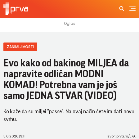
ZANIMLJIVOSTI
Evo kako od bakinog MILJEA da
napravite odličan MODNI
KOMAD! Potrebna vam je još
samo JEDNA STVAR (VIDEO)
Ko kaže da su miljei "passe". Na ovaj način ćete im dati novu
svrhu.
3.6.2026.
|
9:11
Izvor: prva.rs/J.G.