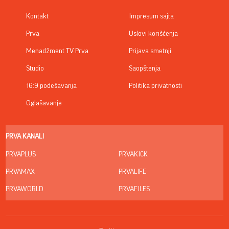
Kontakt
Impresum sajta
Prva
Uslovi korišćenja
Menadžment TV Prva
Prijava smetnji
Studio
Saopštenja
16:9 podešavanja
Politika privatnosti
Oglašavanje
PRVA KANALI
PRVAPLUS
PRVAKICK
PRVAMAX
PRVALIFE
PRVAWORLD
PRVAFILES