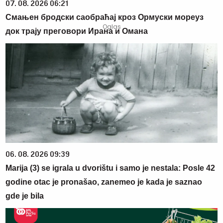
07. 08. 2026 06:21
Смањен бродски саобраћај кроз Ормуски мореуз
док трају преговори Ирана и Омана
06. 08. 2026 09:39
Marija (3) se igrala u dvorištu i samo je nestala: Posle 42
godine otac je pronašao, zanemeo je kada je saznao
gde je bila