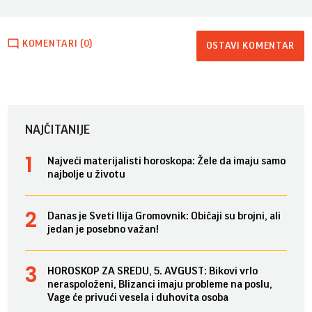
KOMENTARI (0)
OSTAVI KOMENTAR
NAJČITANIJE
Najveći materijalisti horoskopa: Žele da imaju samo
najbolje u životu
Danas je Sveti Ilija Gromovnik: Običaji su brojni, ali
jedan je posebno važan!
HOROSKOP ZA SREDU, 5. AVGUST: Bikovi vrlo
neraspoloženi, Blizanci imaju probleme na poslu,
Vage će privući vesela i duhovita osoba