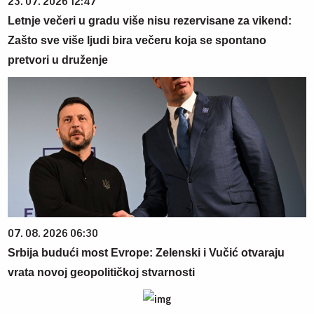
23. 07. 2026 12:47
Letnje večeri u gradu više nisu rezervisane za vikend:
Zašto sve više ljudi bira večeru koja se spontano
pretvori u druženje
07. 08. 2026 06:30
Srbija budući most Evrope: Zelenski i Vučić otvaraju
vrata novoj geopolitičkoj stvarnosti