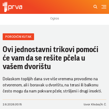
PORODIČNI KUTAK
Ovi jednostavni trikovi pomoći
će vam da se rešite pčela u
vašem dvorištu
Dolaskom toplijih dana sve više vremena provodimo na
otvorenom, ali i boravak u dvorištu, na terasi ili balkonu
često mogu da nam pokvare pčele, stršljeni i drugi insekti.
2.6.2026.
|
10:15
Izvor: Klix.ba/A. Ć.