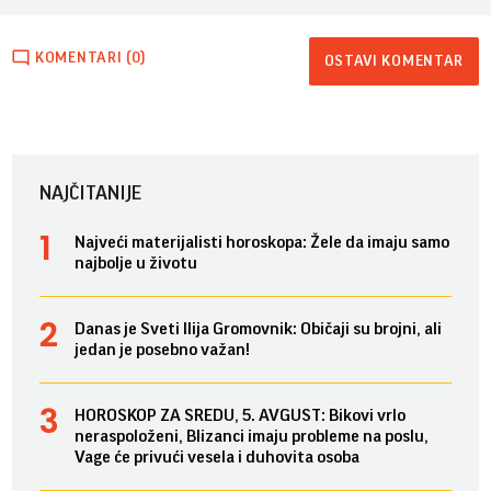
KOMENTARI (0)
OSTAVI KOMENTAR
NAJČITANIJE
Najveći materijalisti horoskopa: Žele da imaju samo
najbolje u životu
Danas je Sveti Ilija Gromovnik: Običaji su brojni, ali
jedan je posebno važan!
HOROSKOP ZA SREDU, 5. AVGUST: Bikovi vrlo
neraspoloženi, Blizanci imaju probleme na poslu,
Vage će privući vesela i duhovita osoba