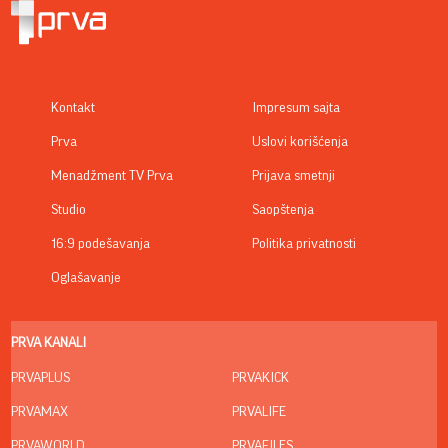
Kontakt
Impresum sajta
Prva
Uslovi korišćenja
Menadžment TV Prva
Prijava smetnji
Studio
Saopštenja
16:9 podešavanja
Politika privatnosti
Oglašavanje
PRVA KANALI
PRVAPLUS
PRVAKICK
PRVAMAX
PRVALIFE
PRVAWORLD
PRVAFILES