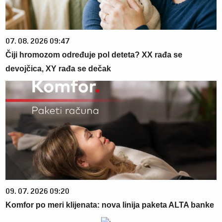
07. 08. 2026 09:47
Čiji hromozom određuje pol deteta? XX rađa se
devojčica, XY rađa se dečak
09. 07. 2026 09:20
Komfor po meri klijenata: nova linija paketa ALTA banke