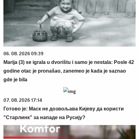
06. 08. 2026 09:39
Marija (3) se igrala u dvorištu i samo je nestala: Posle 42
godine otac je pronašao, zanemeo je kada je saznao
gde je bila
07. 08. 2026 17:14
Готово је: Маск не дозвољава Кијеву да користи
"Старлинк" за нападе на Русију?