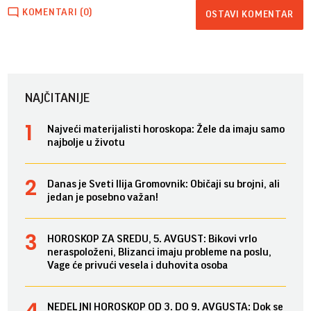
KOMENTARI (0)
OSTAVI KOMENTAR
NAJČITANIJE
Najveći materijalisti horoskopa: Žele da imaju samo
najbolje u životu
Danas je Sveti Ilija Gromovnik: Običaji su brojni, ali
jedan je posebno važan!
HOROSKOP ZA SREDU, 5. AVGUST: Bikovi vrlo
neraspoloženi, Blizanci imaju probleme na poslu,
Vage će privući vesela i duhovita osoba
NEDELJNI HOROSKOP OD 3. DO 9. AVGUSTA: Dok se