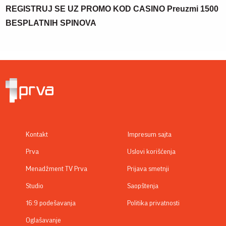
REGISTRUJ SE UZ PROMO KOD CASINO Preuzmi 1500
BESPLATNIH SPINOVA
Kontakt
Impresum sajta
Prva
Uslovi korišćenja
Menadžment TV Prva
Prijava smetnji
Studio
Saopštenja
16:9 podešavanja
Politika privatnosti
Oglašavanje