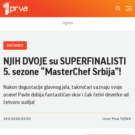
SHOWBIZ
NJIH DVOJE su SUPERFINALISTI
5. sezone “MasterChef Srbija”!
Nakon degustacije glavnog jela, takmičari saznaju svoje
ocene! Pavle dobija fantastičan skor i čak četiri devetke od
četvoro sudija!
29.5.2026.
|
23:30
Izvor: Prva TV/M.K.