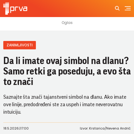
ZANIMLJIVOSTI
Da li imate ovaj simbol na dlanu?
Samo retki ga poseduju, a evo šta
to znači
Saznajte šta znači tajanstveni simbol na dlanu. Ako imate
ove linije, predodređeni ste za uspeh i imate neverovatnu
intuiciju.
18.5.2026.
|
17:00
Izvor: Krstarica/Nevena Andrić