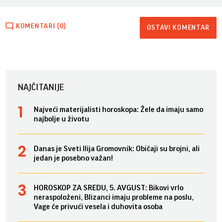
KOMENTARI (0)
OSTAVI KOMENTAR
NAJČITANIJE
Najveći materijalisti horoskopa: Žele da imaju samo
najbolje u životu
Danas je Sveti Ilija Gromovnik: Običaji su brojni, ali
jedan je posebno važan!
HOROSKOP ZA SREDU, 5. AVGUST: Bikovi vrlo
neraspoloženi, Blizanci imaju probleme na poslu,
Vage će privući vesela i duhovita osoba