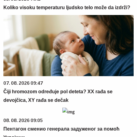
Koliko visoku temperaturu ljudsko telo može da izdrži?
07. 08. 2026 09:47
Čiji hromozom određuje pol deteta? XX rađa se
devojčica, XY rađa se dečak
08. 08. 2026 09:05
Пентагон сменио генерала задуженог за помоћ