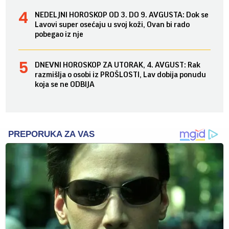
NEDELJNI HOROSKOP OD 3. DO 9. AVGUSTA: Dok se
Lavovi super osećaju u svoj koži, Ovan bi rado
pobegao iz nje
DNEVNI HOROSKOP ZA UTORAK, 4. AVGUST: Rak
razmišlja o osobi iz PROŠLOSTI, Lav dobija ponudu
koja se ne ODBIJA