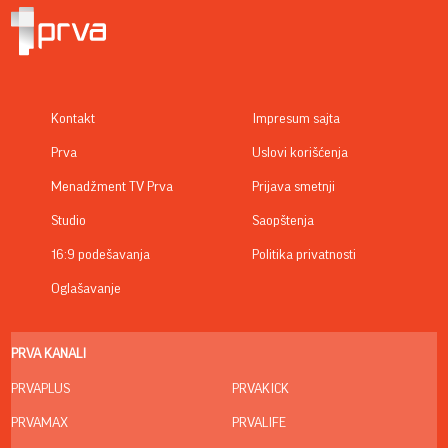
Kontakt
Impresum sajta
Prva
Uslovi korišćenja
Menadžment TV Prva
Prijava smetnji
Studio
Saopštenja
16:9 podešavanja
Politika privatnosti
Oglašavanje
PRVA KANALI
PRVAPLUS
PRVAKICK
PRVAMAX
PRVALIFE