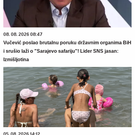
08. 08. 2026 08:47
Vučević poslao brutalnu poruku državnim organima BiH
i srušio laži o "Sarajevo safariju"! Lider SNS jasan:
Izmišljotina
05. 08. 2026 14:12