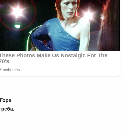
 Гора
греба,