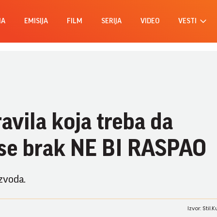
MA
EMISIJA
FILM
SERIJA
VIDEO
VESTI
avila koja treba da
 se brak NE BI RASPAO
zvoda.
Izvor: Stil.