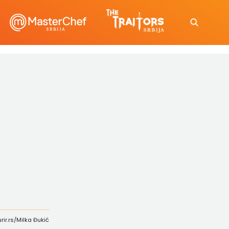
Kurir.rs/Milka Đukić