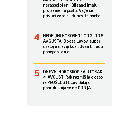
neraspoloženi, Blizanci imaju
probleme na poslu, Vage će
privući vesela i duhovita osoba
NEDELJNI HOROSKOP OD 3. DO 9.
AVGUSTA: Dok se Lavovi super
osećaju u svoj koži, Ovan bi rado
pobegao iz nje
DNEVNI HOROSKOP ZA UTORAK,
4. AVGUST: Rak razmišlja o osobi
iz PROŠLOSTI, Lav dobija
ponudu koja se ne ODBIJA