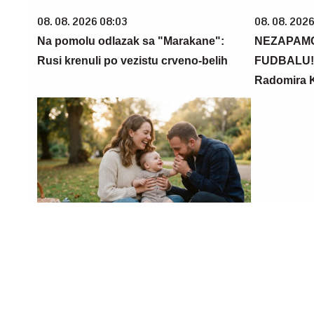
08. 08. 2026 08:03
08. 08. 2026
Na pomolu odlazak sa "Marakane":
NEZAPAM
Rusi krenuli po vezistu crveno-belih
FUDBALU! S
Radomira 
08. 08. 2026 08:00
03. 08. 2026
CILj JE EKSPRESAN POVRATAK U VIŠI
Hibrid broj
RANG: Oksford ima određenih
po specijal
kadrovskih problema
do 31.8.