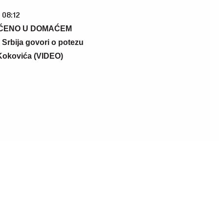
 08:12
ĆENO U DOMAĆEM
rbija govori o potezu
Kokovića (VIDEO)
 13:23
05. 08. 2026 14:12
 1 koji osvaja Evropu, sada
Koliko visoku temperaturu lj
noj akcijskoj ceni od 19.990€
može da izdrži?