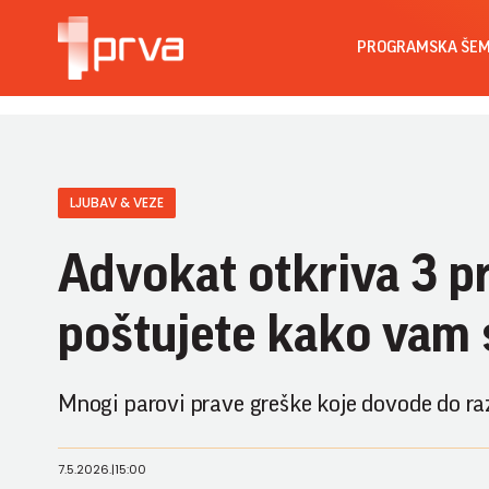
PROGRAMSKA ŠE
LJUBAV & VEZE
Advokat otkriva 3 pr
poštujete kako vam
Mnogi parovi prave greške koje dovode do ra
7.5.2026.
|
15:00