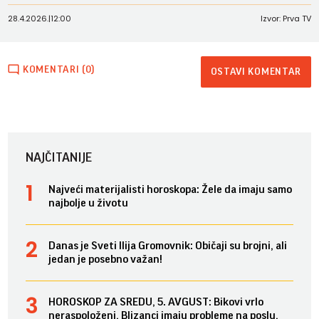
28.4.2026.
|
12:00
Izvor: Prva TV
KOMENTARI (0)
OSTAVI KOMENTAR
NAJČITANIJE
Najveći materijalisti horoskopa: Žele da imaju samo
najbolje u životu
Danas je Sveti Ilija Gromovnik: Običaji su brojni, ali
jedan je posebno važan!
HOROSKOP ZA SREDU, 5. AVGUST: Bikovi vrlo
neraspoloženi, Blizanci imaju probleme na poslu,