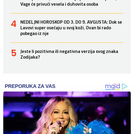
Vage će privući vesela i duhovita osoba
NEDELJNI HOROSKOP OD 3. DO 9. AVGUSTA: Dok se
Lavovi super osećaju u svoj koži, Ovan bi rado
pobegao iz nje
Jeste li pozitivna ili negativna verzija svog znaka
Zodijaka?