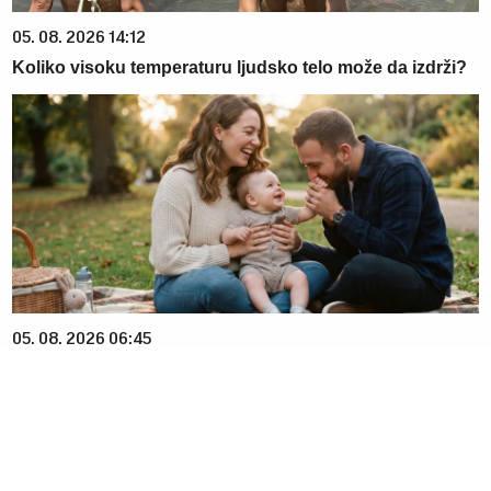
05. 08. 2026 14:12
Koliko visoku temperaturu ljudsko telo može da izdrži?
05. 08. 2026 06:45
Šta dete nasleđuje od oca, a šta od majke? Sve što
treba da znate o genetici
06. 08. 2026 16:43