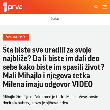
ŽIVOTNE PRIČE
Šta biste sve uradili za svoje
najbliže? Da li biste im dali deo
sebe kako biste im spasili život?
Mali Mihajlo i njegova tetka
Milena imaju odgovor VIDEO
Mihajlo Simić je dečak kome je tetka Milena Veselinović
donirala bubreg, a ovo je njihova priča.