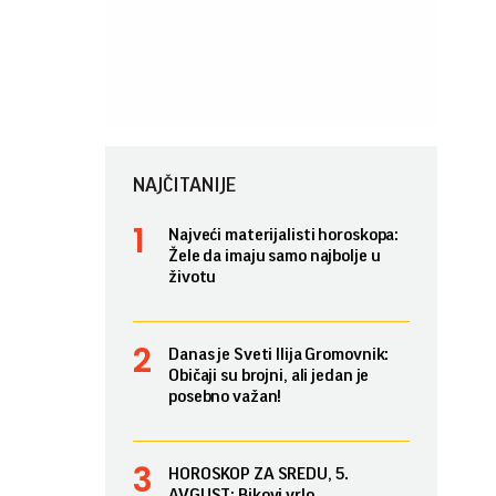
NAJČITANIJE
Najveći materijalisti horoskopa:
Žele da imaju samo najbolje u
životu
Danas je Sveti Ilija Gromovnik:
Običaji su brojni, ali jedan je
posebno važan!
HOROSKOP ZA SREDU, 5.
AVGUST: Bikovi vrlo