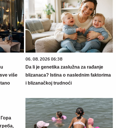
06. 08. 2026 06:38
su
Da li je genetika zaslužna za rađanje
sve više
blizanaca? Istina o naslednim faktorima
ntano
i blizanačkoj trudnoći
 Гора
греба,