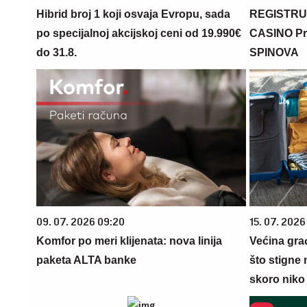
Hibrid broj 1 koji osvaja Evropu, sada
REGISTRU
po specijalnoj akcijskoj ceni od 19.990€
CASINO Pr
do 31.8.
SPINOVA
09. 07. 2026 09:20
15. 07. 2026
Komfor po meri klijenata: nova linija
Većina gra
paketa ALTA banke
što stigne 
skoro niko 