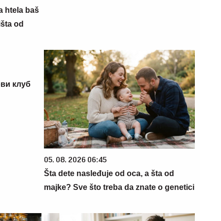
a htela baš
išta od
ви клуб
05. 08. 2026 06:45
Šta dete nasleđuje od oca, a šta od
majke? Sve što treba da znate o genetici