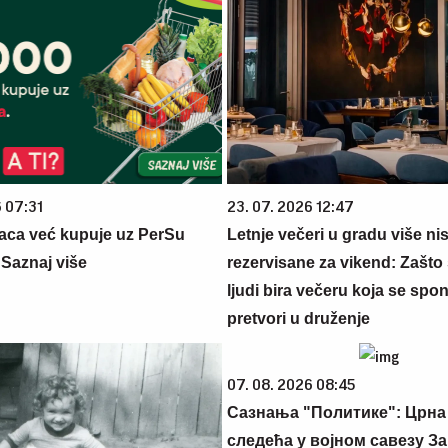
6 07:31
23. 07. 2026 12:47
aca već kupuje uz PerSu
Letnje večeri u gradu više ni
? Saznaj više
rezervisane za vikend: Zašto 
ljudi bira večeru koja se spo
pretvori u druženje
07. 08. 2026 08:45
Сазнања "Политике": Црна
следећа у војном савезу За