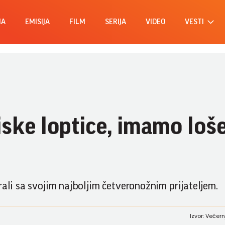
MA
EMISIJA
FILM
SERIJA
VIDEO
VESTI
iske loptice, imamo loš
rali sa svojim najboljim četveronožnim prijateljem.
Izvor: Večern