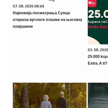
07. 08. 2026 08:44
Најновија посматрања Сунца
открила вртлоге плазме на његовој
површини
03. 08. 202
25.000 kup
Extra. A ti