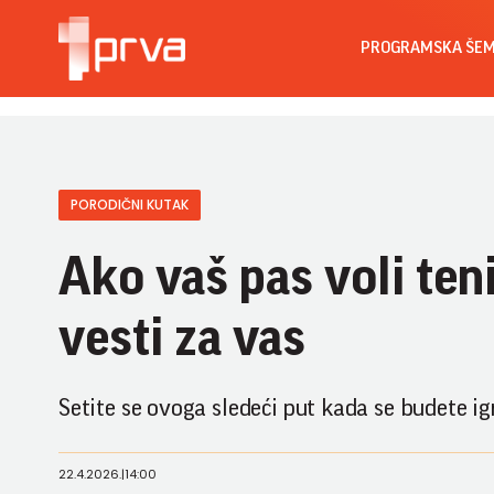
PROGRAMSKA ŠE
PORODIČNI KUTAK
Ako vaš pas voli ten
vesti za vas
Setite se ovoga sledeći put kada se budete ig
22.4.2026.
|
14:00