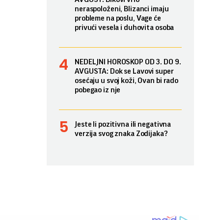
neraspoloženi, Blizanci imaju
probleme na poslu, Vage će
privući vesela i duhovita osoba
NEDELJNI HOROSKOP OD 3. DO 9.
AVGUSTA: Dok se Lavovi super
osećaju u svoj koži, Ovan bi rado
pobegao iz nje
Jeste li pozitivna ili negativna
verzija svog znaka Zodijaka?