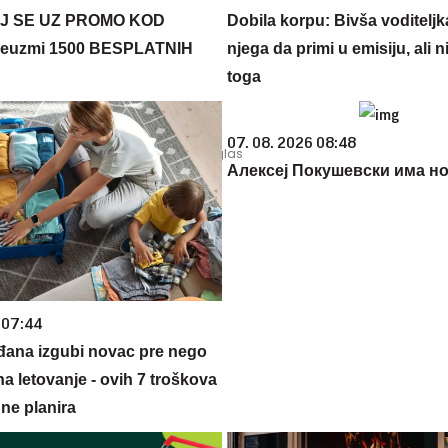
J SE UZ PROMO KOD
Dobila korpu: Bivša voditeljk
euzmi 1500 BESPLATNIH
njega da primi u emisiju, ali n
toga
07. 08. 2026 08:48
Алексеј Покушевски има но
 07:44
đana izgubi novac pre nego
na letovanje - ovih 7 troškova
ne planira