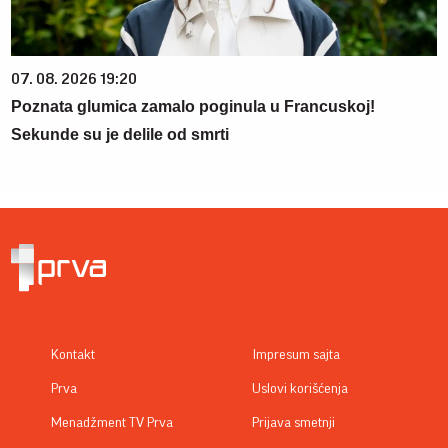
07. 08. 2026 19:20
Poznata glumica zamalo poginula u Francuskoj!
Sekunde su je delile od smrti
Kontakt
Impresum sajta
Prva
Uslovi korišćenja
Menadžment TV Prva
Prijava smetnji