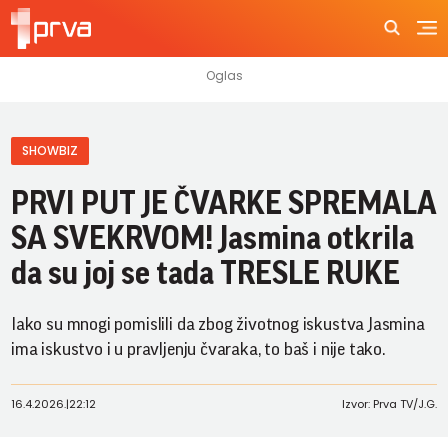
SHOWBIZ
PRVI PUT JE ČVARKE SPREMALA
SA SVEKRVOM! Jasmina otkrila
da su joj se tada TRESLE RUKE
Iako su mnogi pomislili da zbog životnog iskustva Jasmina
ima iskustvo i u pravljenju čvaraka, to baš i nije tako.
16.4.2026.
|
22:12
Izvor: Prva TV/J.G.