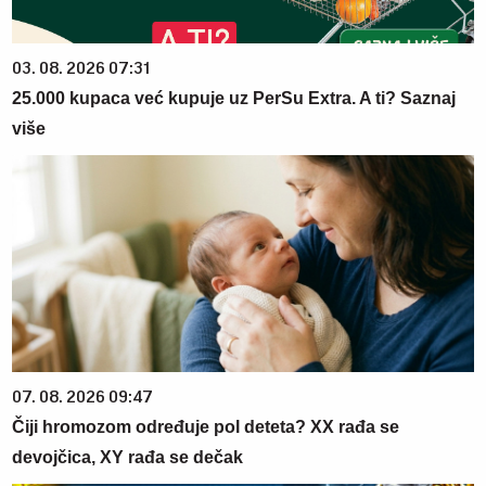
03. 08. 2026 07:31
25.000 kupaca već kupuje uz PerSu Extra. A ti? Saznaj
više
07. 08. 2026 09:47
Čiji hromozom određuje pol deteta? XX rađa se
devojčica, XY rađa se dečak