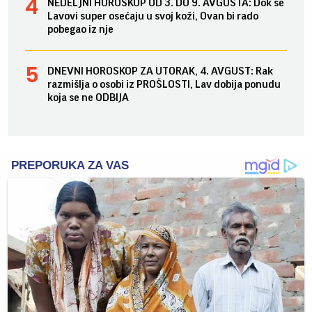
NEDELJNI HOROSKOP OD 3. DO 9. AVGUSTA: Dok se
Lavovi super osećaju u svoj koži, Ovan bi rado
pobegao iz nje
DNEVNI HOROSKOP ZA UTORAK, 4. AVGUST: Rak
razmišlja o osobi iz PROŠLOSTI, Lav dobija ponudu
koja se ne ODBIJA