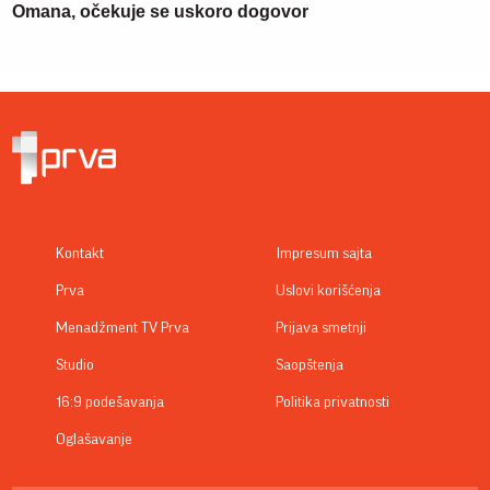
Omana, očekuje se uskoro dogovor
Kontakt
Impresum sajta
Prva
Uslovi korišćenja
Menadžment TV Prva
Prijava smetnji
Studio
Saopštenja
16:9 podešavanja
Politika privatnosti
Oglašavanje