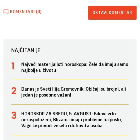
KOMENTARI (0)
OSTAVI KOMENTAR
NAJČITANIJE
Najveći materijalisti horoskopa: Žele da imaju samo
najbolje u životu
Danas je Sveti Ilija Gromovnik: Običaji su brojni, ali
jedan je posebno važan!
HOROSKOP ZA SREDU, 5. AVGUST: Bikovi vrlo
neraspoloženi, Blizanci imaju probleme na poslu,
Vage će privući vesela i duhovita osoba