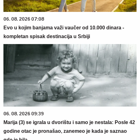
06. 08. 2026 07:08
Evo u kojim banjama važi vaučer od 10.000 dinara -
kompletan spisak destinacija u Srbiji
06. 08. 2026 09:39
Marija (3) se igrala u dvorištu i samo je nestala: Posle 42
godine otac je pronašao, zanemeo je kada je saznao
gde je bila