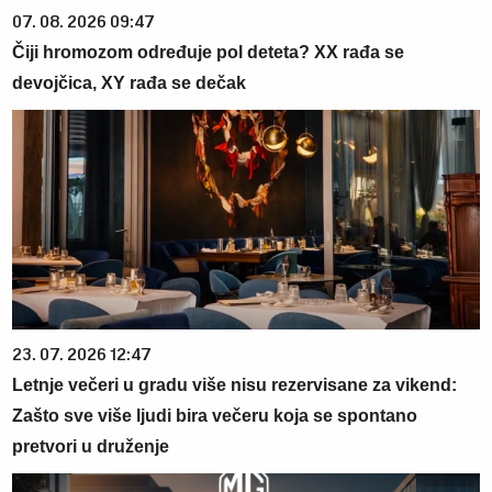
07. 08. 2026 09:47
Čiji hromozom određuje pol deteta? XX rađa se
devojčica, XY rađa se dečak
23. 07. 2026 12:47
Letnje večeri u gradu više nisu rezervisane za vikend:
Zašto sve više ljudi bira večeru koja se spontano
pretvori u druženje