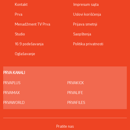
Kontakt
Impresum sajta
Prva
Uslovi korišćenja
Menadžment TV Prva
Prijava smetnji
Studio
Saopštenja
16:9 podešavanja
Politika privatnosti
Oglašavanje
PRVA KANALI
PRVAPLUS
PRVAKICK
PRVAMAX
PRVALIFE
PRVAWORLD
PRVAFILES
Pratite nas