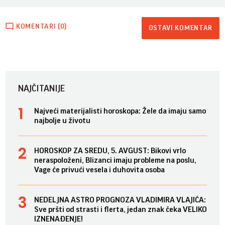
KOMENTARI (0)
OSTAVI KOMENTAR
NAJČITANIJE
Najveći materijalisti horoskopa: Žele da imaju samo
najbolje u životu
HOROSKOP ZA SREDU, 5. AVGUST: Bikovi vrlo
neraspoloženi, Blizanci imaju probleme na poslu,
Vage će privući vesela i duhovita osoba
NEDELJNA ASTRO PROGNOZA VLADIMIRA VLAJIĆA:
Sve pršti od strasti i flerta, jedan znak čeka VELIKO
IZNENAĐENJE!