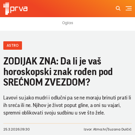
ASTRO
ZODIJAK ZNA: Da li je vaš
horoskopski znak rođen pod
SREĆNOM ZVEZDOM?
Lavovi su jako mudri i odlučni pa se ne moraju brinuti prati li
ih sreća ili ne. Njihov je život poput gline, a oni su vajari,
spremni oblikovati svoju sudbinu u sve što žele.
25.3.2026.
|
19:30
Izvor: Atma.hr/Suzana Dulčić