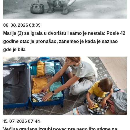
06. 08. 2026 09:39
Marija (3) se igrala u dvorištu i samo je nestala: Posle 42
godine otac je pronašao, zanemeo je kada je saznao
gde je bila
15. 07. 2026 07:44
Većina građana izgubi novac pre nego što stigne na