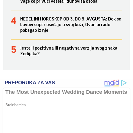
Vage će privući vesela i duhovita osoba
NEDELJNI HOROSKOP OD 3. DO 9. AVGUSTA: Dok se
Lavovi super osećaju u svoj koži, Ovan bi rado
pobegao iz nje
Jeste li pozitivna ili negativna verzija svog znaka
Zodijaka?