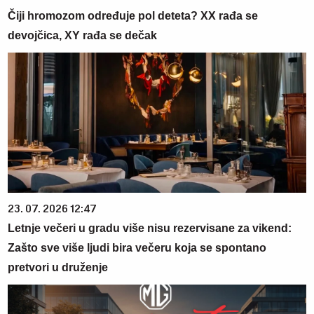
Čiji hromozom određuje pol deteta? XX rađa se
devojčica, XY rađa se dečak
23. 07. 2026 12:47
Letnje večeri u gradu više nisu rezervisane za vikend:
Zašto sve više ljudi bira večeru koja se spontano
pretvori u druženje