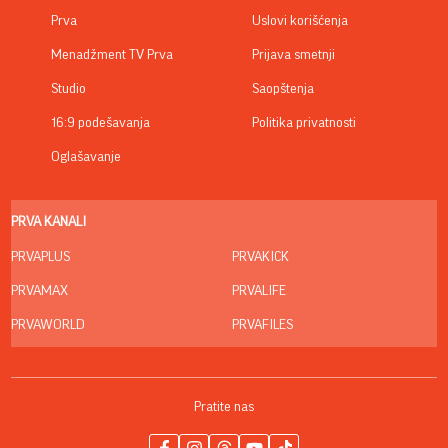
Prva
Uslovi korišćenja
Menadžment TV Prva
Prijava smetnji
Studio
Saopštenja
16:9 podešavanja
Politika privatnosti
Oglašavanje
PRVA KANALI
PRVAPLUS
PRVAKICK
PRVAMAX
PRVALIFE
PRVAWORLD
PRVAFILES
Pratite nas