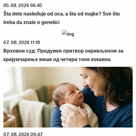
05. 08. 2026 06:45
Šta dete nasleđuje od oca, a šta od majke? Sve što
treba da znate o genetici
07. 08. 2026 11:18
Врховни суд: Продужен притвор окривљеном за
кријумчарење више од четири тоне кокаина
07. 08. 2026 09:47