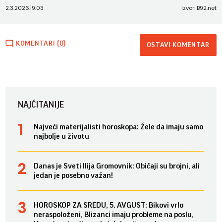
2.3.2026.
|
9:03
Izvor: B92.net
KOMENTARI (0)
OSTAVI KOMENTAR
NAJČITANIJE
Najveći materijalisti horoskopa: Žele da imaju samo
najbolje u životu
Danas je Sveti Ilija Gromovnik: Običaji su brojni, ali
jedan je posebno važan!
HOROSKOP ZA SREDU, 5. AVGUST: Bikovi vrlo
neraspoloženi, Blizanci imaju probleme na poslu,