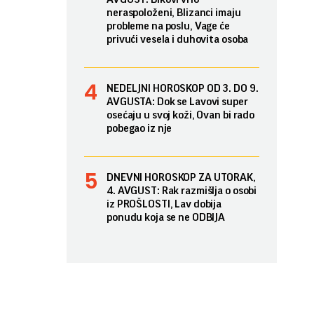
neraspoloženi, Blizanci imaju
probleme na poslu, Vage će
privući vesela i duhovita osoba
NEDELJNI HOROSKOP OD 3. DO 9.
AVGUSTA: Dok se Lavovi super
osećaju u svoj koži, Ovan bi rado
pobegao iz nje
DNEVNI HOROSKOP ZA UTORAK,
4. AVGUST: Rak razmišlja o osobi
iz PROŠLOSTI, Lav dobija
ponudu koja se ne ODBIJA