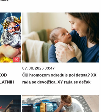
07. 08. 2026 09:47
KOD
Čiji hromozom određuje pol deteta? XX
PLATNIH
rađa se devojčica, XY rađa se dečak