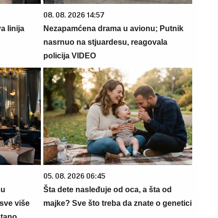
08. 08. 2026 14:57
 linija
Nezapamćena drama u avionu; Putnik
nasrnuo na stjuardesu, reagovala
policija VIDEO
05. 08. 2026 06:45
su
Šta dete nasleđuje od oca, a šta od
sve više
majke? Sve što treba da znate o genetici
ntano