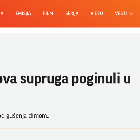
MA
EMISIJA
FILM
SERIJA
VIDEO
VESTI
ova supruga poginuli u
od gušenja dimom...