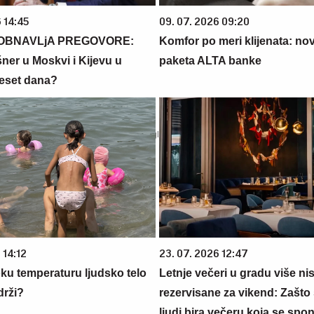
 14:45
09. 07. 2026 09:20
OBNAVLjA PREGOVORE:
Komfor po meri klijenata: nova
šner u Moskvi i Kijevu u
paketa ALTA banke
eset dana?
 14:12
23. 07. 2026 12:47
oku temperaturu ljudsko telo
Letnje večeri u gradu više ni
drži?
rezervisane za vikend: Zašto 
ljudi bira večeru koja se spo