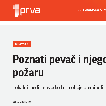
PROGRAMSKA ŠE
SHOWBIZ
Poznati pevač i njeg
požaru
Lokalni mediji navode da su oboje preminuli 
22.1.2026.
|
9:18