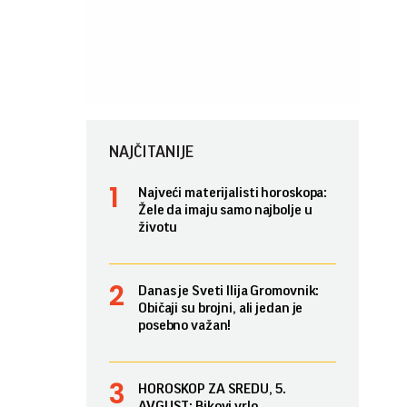
NAJČITANIJE
Najveći materijalisti horoskopa:
Žele da imaju samo najbolje u
životu
Danas je Sveti Ilija Gromovnik:
Običaji su brojni, ali jedan je
posebno važan!
HOROSKOP ZA SREDU, 5.
AVGUST: Bikovi vrlo