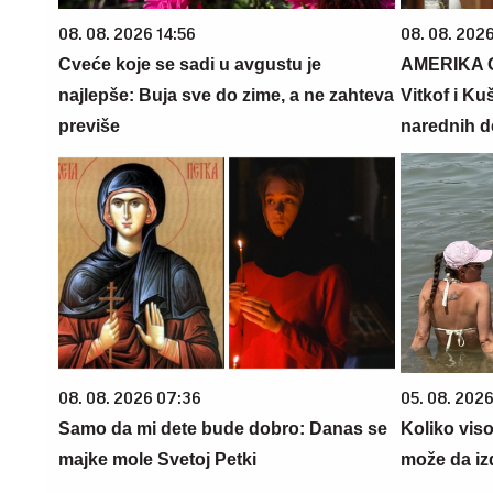
08. 08. 2026 14:56
08. 08. 2026
Cveće koje se sadi u avgustu je
AMERIKA 
najlepše: Buja sve do zime, a ne zahteva
Vitkof i Ku
previše
narednih d
08. 08. 2026 07:36
05. 08. 2026
Samo da mi dete bude dobro: Danas se
Koliko vis
majke mole Svetoj Petki
može da iz