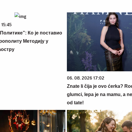
 15:45
Политике”: Ко је поставио
рополиту Методију у
аостру
06. 08. 2026 17:02
Znate li čija je ovo ćerka? Rodi
glumci, lepa je na mamu, a n
od tate!