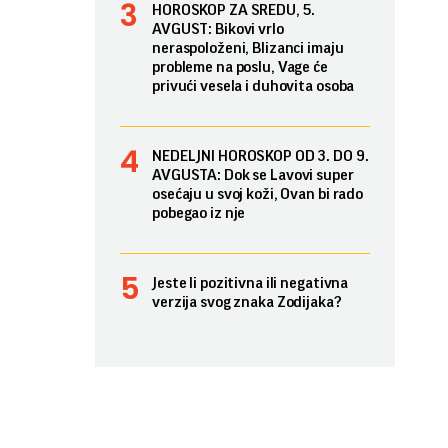
HOROSKOP ZA SREDU, 5.
AVGUST: Bikovi vrlo
neraspoloženi, Blizanci imaju
probleme na poslu, Vage će
privući vesela i duhovita osoba
NEDELJNI HOROSKOP OD 3. DO 9.
AVGUSTA: Dok se Lavovi super
osećaju u svoj koži, Ovan bi rado
pobegao iz nje
Jeste li pozitivna ili negativna
verzija svog znaka Zodijaka?