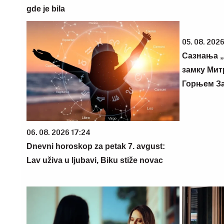
gde je bila
05. 08. 2026
Сазнања „
замку Мит
Горњем З
06. 08. 2026 17:24
Dnevni horoskop za petak 7. avgust:
Lav uživa u ljubavi, Biku stiže novac