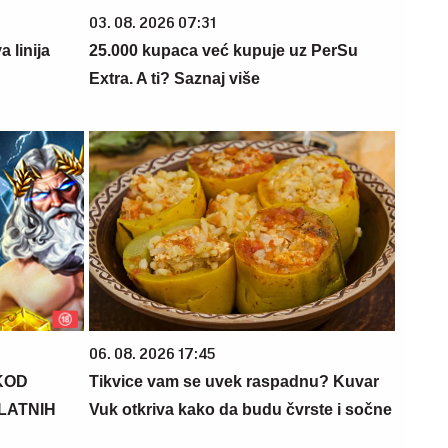
03. 08. 2026 07:31
 linija
25.000 kupaca već kupuje uz PerSu
Extra. A ti? Saznaj više
06. 08. 2026 17:45
KOD
Tikvice vam se uvek raspadnu? Kuvar
PLATNIH
Vuk otkriva kako da budu čvrste i sočne