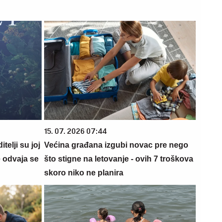
15. 07. 2026 07:44
telji su joj
Većina građana izgubi novac pre nego
e odvaja se
što stigne na letovanje - ovih 7 troškova
skoro niko ne planira