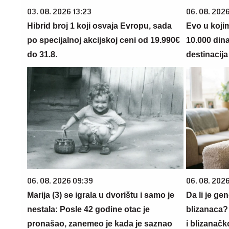
03. 08. 2026 13:23
06. 08. 202
Hibrid broj 1 koji osvaja Evropu, sada
Evo u koji
po specijalnoj akcijskoj ceni od 19.990€
10.000 din
do 31.8.
destinacija 
06. 08. 2026 09:39
06. 08. 202
Marija (3) se igrala u dvorištu i samo je
Da li je ge
nestala: Posle 42 godine otac je
blizanaca?
pronašao, zanemeo je kada je saznao
i blizanačk