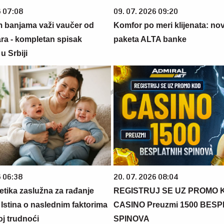
6 07:08
09. 07. 2026 09:20
m banjama važi vaučer od
Komfor po meri klijenata: nova
ara - kompletan spisak
paketa ALTA banke
u Srbiji
6 06:38
20. 07. 2026 08:04
netika zaslužna za rađanje
REGISTRUJ SE UZ PROMO 
 Istina o naslednim faktorima
CASINO Preuzmi 1500 BES
oj trudnoći
SPINOVA