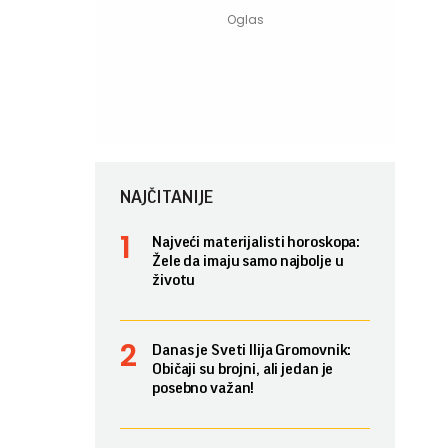
NAJČITANIJE
Najveći materijalisti horoskopa:
Žele da imaju samo najbolje u
životu
Danas je Sveti Ilija Gromovnik:
Običaji su brojni, ali jedan je
posebno važan!