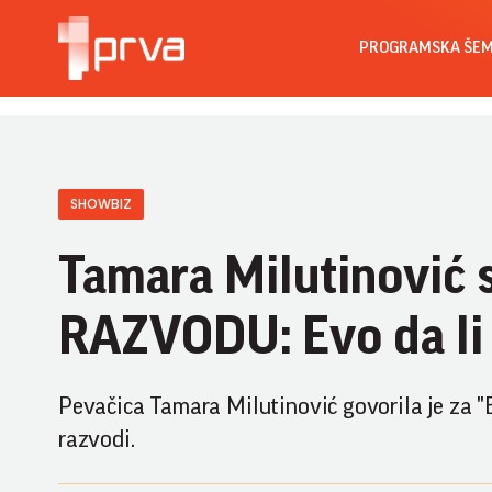
PROGRAMSKA ŠE
SHOWBIZ
Tamara Milutinović s
RAZVODU: Evo da li 
Pevačica Tamara Milutinović govorila je za "
razvodi.