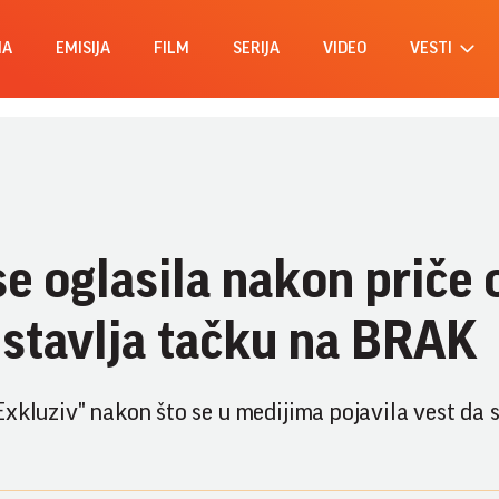
MA
EMISIJA
FILM
SERIJA
VIDEO
VESTI
e oglasila nakon priče 
stavlja tačku na BRAK
Exkluziv" nakon što se u medijima pojavila vest da