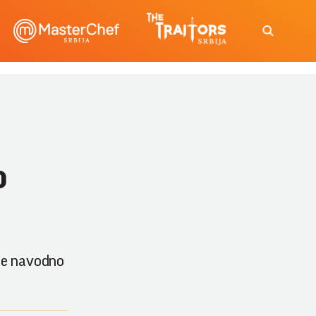
o
 se navodno