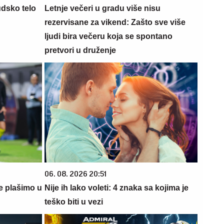
udsko telo
Letnje večeri u gradu više nisu
rezervisane za vikend: Zašto sve više
ljudi bira večeru koja se spontano
pretvori u druženje
06. 08. 2026 20:51
e plašimo u
Nije ih lako voleti: 4 znaka sa kojima je
teško biti u vezi