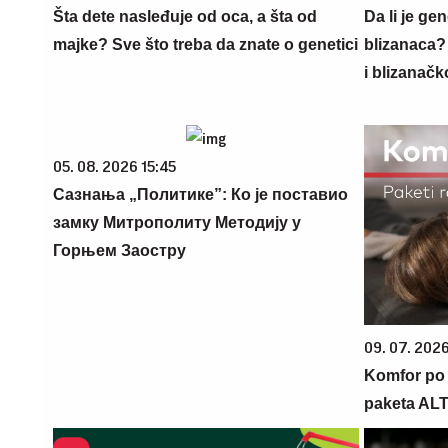
Šta dete nasleđuje od oca, a šta od
Da li je ge
majke? Sve što treba da znate o genetici
blizanaca?
i blizanačk
05. 08. 2026 15:45
Сазнања „Политике”: Ко је поставио
замку Митрополиту Методију у
Горњем Заостру
09. 07. 202
Komfor po m
paketa AL