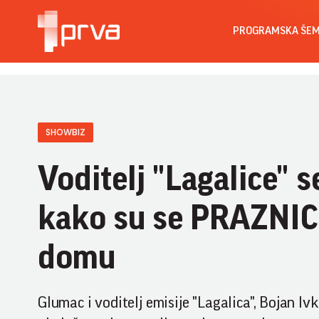
PROGRAMSKA ŠE
SHOWBIZ
Voditelj "Lagalice" 
kako su se PRAZNICI
domu
Glumac i voditelj emisije "Lagalica", Bojan Ivk