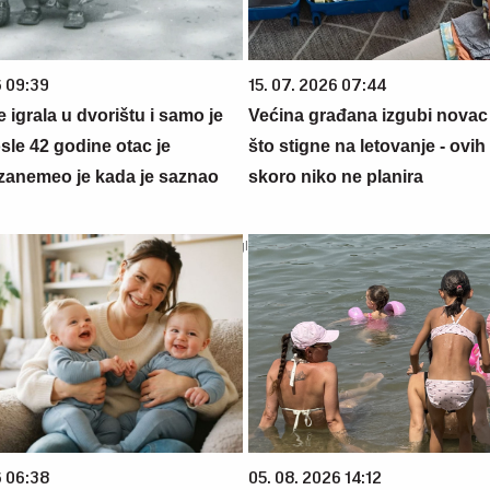
6 09:39
15. 07. 2026 07:44
se igrala u dvorištu i samo je
Većina građana izgubi novac
sle 42 godine otac je
što stigne na letovanje - ovih
zanemeo je kada je saznao
skoro niko ne planira
6 06:38
05. 08. 2026 14:12