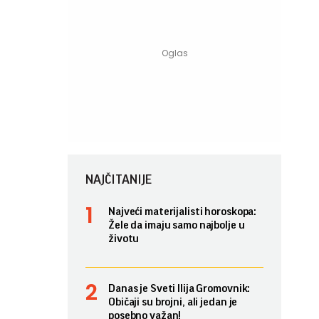
NAJČITANIJE
Najveći materijalisti horoskopa:
Žele da imaju samo najbolje u
životu
Danas je Sveti Ilija Gromovnik:
Običaji su brojni, ali jedan je
posebno važan!