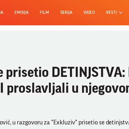
MA
EMISIJA
FILM
SERIJA
VIDEO
VESTI
se prisetio DETINJSTVA:
 proslavljali u njegov
ović, u razgovoru za "Exkluziv" prisetio se detinjstv