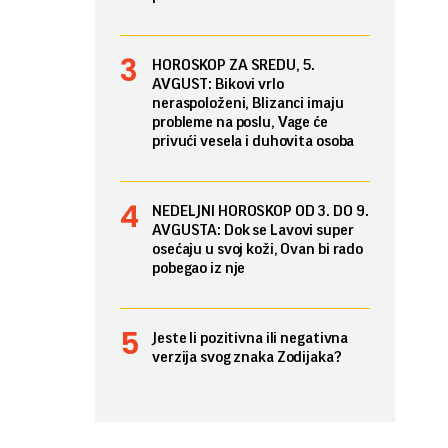
HOROSKOP ZA SREDU, 5.
AVGUST: Bikovi vrlo
neraspoloženi, Blizanci imaju
probleme na poslu, Vage će
privući vesela i duhovita osoba
NEDELJNI HOROSKOP OD 3. DO 9.
AVGUSTA: Dok se Lavovi super
osećaju u svoj koži, Ovan bi rado
pobegao iz nje
Jeste li pozitivna ili negativna
verzija svog znaka Zodijaka?