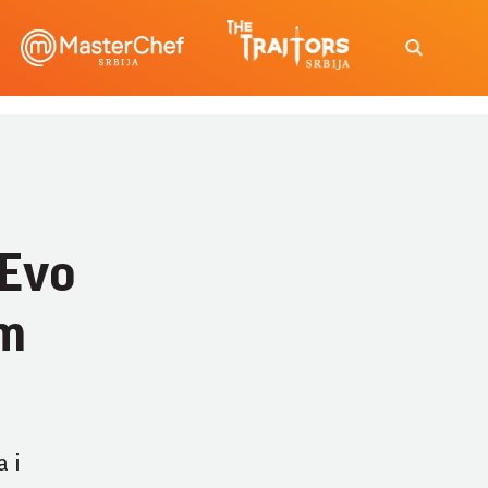
 Evo
om
a i