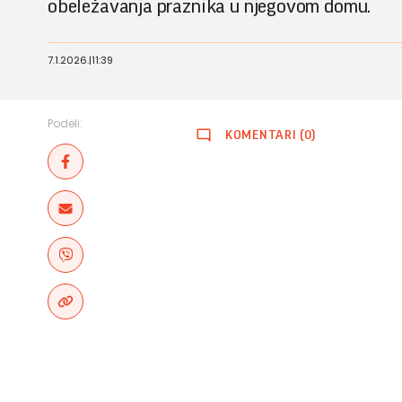
obeležavanja praznika u njegovom domu.
7.1.2026.
|
11:39
Podeli:
KOMENTARI (0)