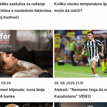
netika zaslužna za rađanje
Koliko visoku temperaturu lj
 Istina o naslednim faktorima
može da izdrži?
oj trudnoći
6 09:20
06. 08. 2026 21:51
eri klijenata: nova linija
Aleksić: "Nemamo čega da s
TA banke
Kazahstanu" VIDEO