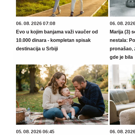
06. 08. 2026 07:08
06. 08. 202
Evo u kojim banjama važi vaučer od
Marija (3) 
10.000 dinara - kompletan spisak
nestala: Po
destinacija u Srbiji
pronašao, 
gde je bila
05. 08. 2026 06:45
06. 08. 202