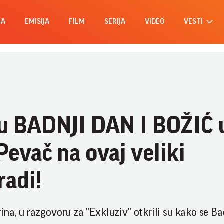
MA
EMISIJA
FILM
SERIJA
VIDEO
VESTI
ju BADNJI DAN I BOŽIĆ 
evač na ovaj veliki
adi!
na, u razgovoru za "Exkluziv" otkrili su kako se Bad