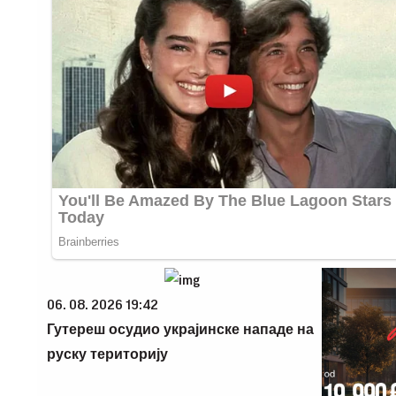
06. 08. 2026 19:42
Гутереш осудио украјинске нападе на
руску територију