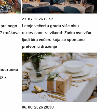
23. 07. 2026 12:47
 pre nego
Letnje večeri u gradu više nisu
 7 troškova
rezervisane za vikend: Zašto sve više
ljudi bira večeru koja se spontano
pretvori u druženje
 поставио
у у
06. 08. 2026 20:38