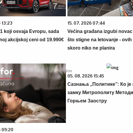
 13:23
15. 07. 2026 07:44
 1 koji osvaja Evropu, sada
Većina građana izgubi novac
noj akcijskoj ceni od 19.990€
što stigne na letovanje - ovih
skoro niko ne planira
05. 08. 2026 15:45
Сазнања „Политике”: Ко је
замку Митрополиту Методиј
Горњем Заостру
6 09:20