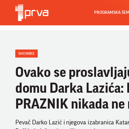
PROGRAMSKA ŠE
SHOWBIZ
Ovako se proslavlja
domu Darka Lazića: P
PRAZNIK nikada ne r
Pevač Darko Lazić i njegova izabranica Katari