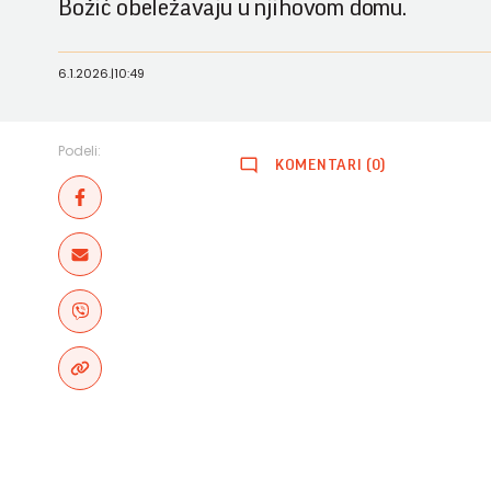
Božić obeležavaju u njihovom domu.
6.1.2026.
|
10:49
Podeli:
KOMENTARI (0)