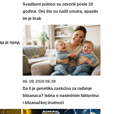
Svadbeni poklon su otvorili posle 10
godina: Oni što su našli unutra, spasilo
im je brak
да је пред
06. 08. 2026 06:38
Da li je genetika zaslužna za rađanje
blizanaca? Istina o naslednim faktorima
i blizanačkoj trudnoći