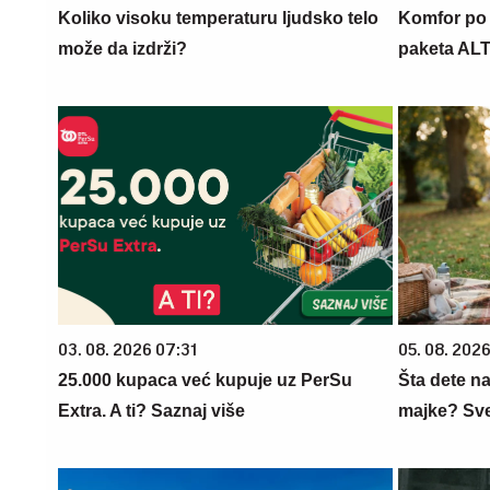
Koliko visoku temperaturu ljudsko telo
Komfor po m
može da izdrži?
paketa AL
03. 08. 2026 07:31
05. 08. 202
25.000 kupaca već kupuje uz PerSu
Šta dete na
Extra. A ti? Saznaj više
majke? Sve 