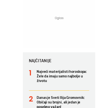
NAJČITANIJE
Najveći materijalisti horoskopa:
Žele da imaju samo najbolje u
životu
Danas je Sveti Ilija Gromovnik:
Običaji su brojni, ali jedan je
posebno važan!