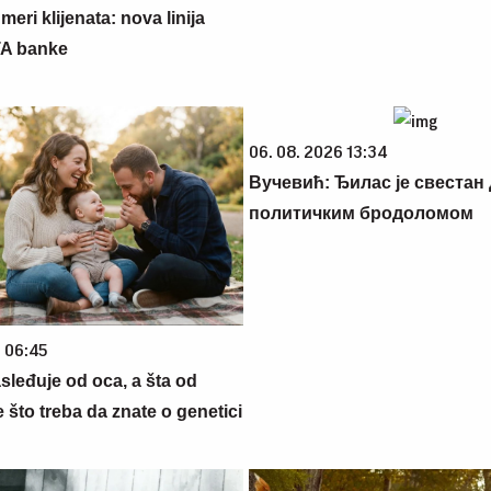
eri klijenata: nova linija
TA banke
06. 08. 2026 13:34
Вучевић: Ђилас је свестан 
политичким бродоломом
6 06:45
sleđuje od oca, a šta od
što treba da znate o genetici