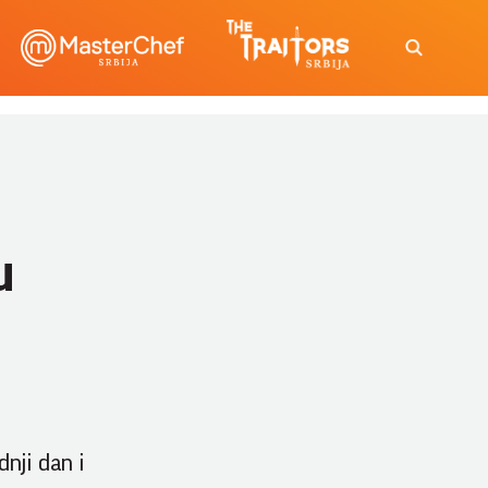
u
nji dan i