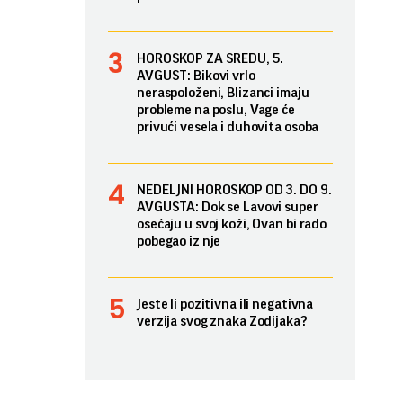
HOROSKOP ZA SREDU, 5.
AVGUST: Bikovi vrlo
neraspoloženi, Blizanci imaju
probleme na poslu, Vage će
privući vesela i duhovita osoba
NEDELJNI HOROSKOP OD 3. DO 9.
AVGUSTA: Dok se Lavovi super
osećaju u svoj koži, Ovan bi rado
pobegao iz nje
Jeste li pozitivna ili negativna
verzija svog znaka Zodijaka?