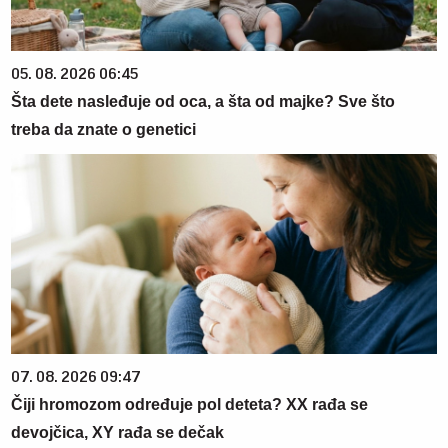
05. 08. 2026 06:45
Šta dete nasleđuje od oca, a šta od majke? Sve što
treba da znate o genetici
07. 08. 2026 09:47
Čiji hromozom određuje pol deteta? XX rađa se
devojčica, XY rađa se dečak