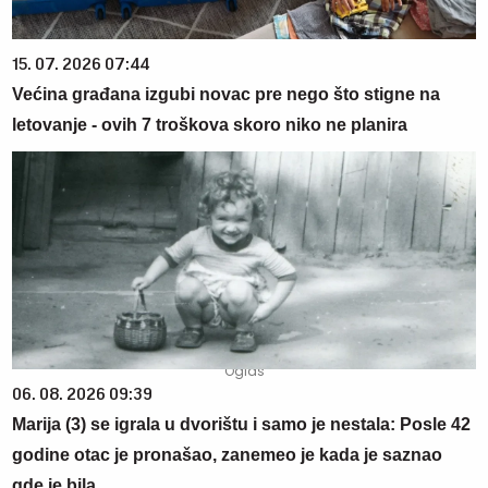
15. 07. 2026 07:44
Većina građana izgubi novac pre nego što stigne na
letovanje - ovih 7 troškova skoro niko ne planira
06. 08. 2026 09:39
Marija (3) se igrala u dvorištu i samo je nestala: Posle 42
godine otac je pronašao, zanemeo je kada je saznao
gde je bila