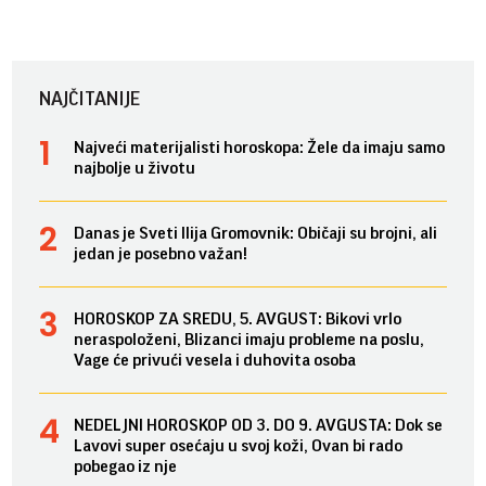
NAJČITANIJE
Najveći materijalisti horoskopa: Žele da imaju samo
najbolje u životu
Danas je Sveti Ilija Gromovnik: Običaji su brojni, ali
jedan je posebno važan!
HOROSKOP ZA SREDU, 5. AVGUST: Bikovi vrlo
neraspoloženi, Blizanci imaju probleme na poslu,
Vage će privući vesela i duhovita osoba
NEDELJNI HOROSKOP OD 3. DO 9. AVGUSTA: Dok se
Lavovi super osećaju u svoj koži, Ovan bi rado
pobegao iz nje