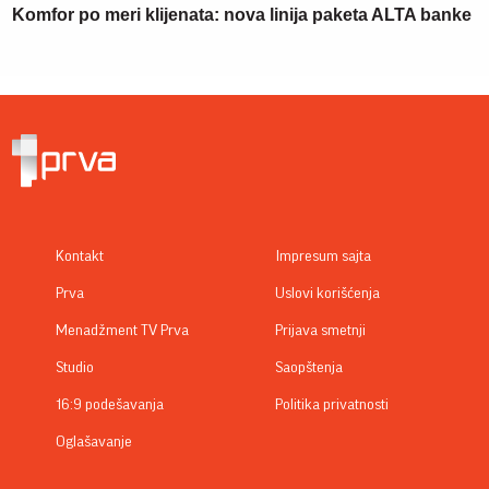
Komfor po meri klijenata: nova linija paketa ALTA banke
Kontakt
Impresum sajta
Prva
Uslovi korišćenja
Menadžment TV Prva
Prijava smetnji
Studio
Saopštenja
16:9 podešavanja
Politika privatnosti
Oglašavanje