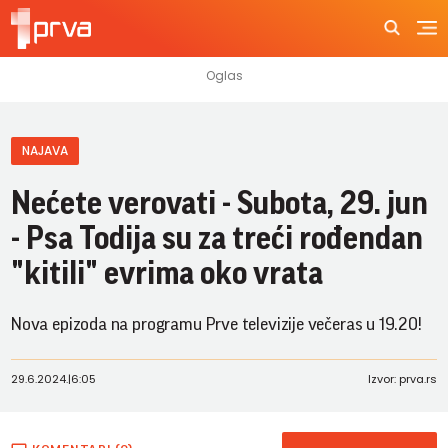
NAJAVA
Nećete verovati - Subota, 29. jun
- Psa Todija su za treći rođendan
"kitili" evrima oko vrata
Nova epizoda na programu Prve televizije večeras u 19.20!
29.6.2024.
|
6:05
Izvor: prva.rs