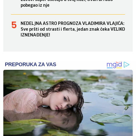
pobegao iz nje
NEDELJNA ASTRO PROGNOZA VLADIMIRA VLAJIĆA:
Sve pršti od strasti i flerta, jedan znak čeka VELIKO
IZNENAĐENJE!