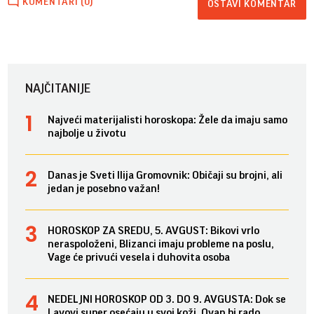
KOMENTARI (0)
OSTAVI KOMENTAR
NAJČITANIJE
Najveći materijalisti horoskopa: Žele da imaju samo
najbolje u životu
Danas je Sveti Ilija Gromovnik: Običaji su brojni, ali
jedan je posebno važan!
HOROSKOP ZA SREDU, 5. AVGUST: Bikovi vrlo
neraspoloženi, Blizanci imaju probleme na poslu,
Vage će privući vesela i duhovita osoba
NEDELJNI HOROSKOP OD 3. DO 9. AVGUSTA: Dok se
Lavovi super osećaju u svoj koži, Ovan bi rado