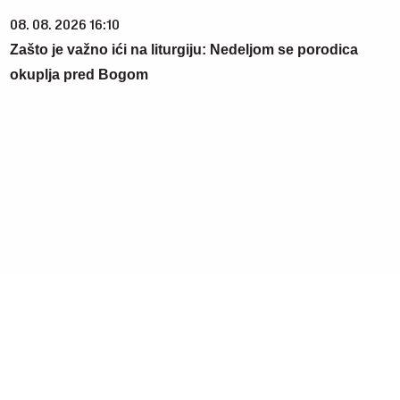
08. 08. 2026 16:10
Zašto je važno ići na liturgiju: Nedeljom se porodica
okuplja pred Bogom
20. 07. 2026 08:04
REGISTRUJ SE UZ PROMO KOD CASINO Preuzmi 1500
BESPLATNIH SPINOVA